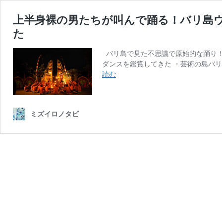
上半身裸の男たちが叫んで踊る！バリ島
た
バリ島で見た不思議で原始的な踊り！
ダンスを鑑賞してきた ・芸術の島バリ
上
読む
半
身
裸
ミズイロノタビ
の
男
た
ち
が
叫
ん
で
踊
る！
バ