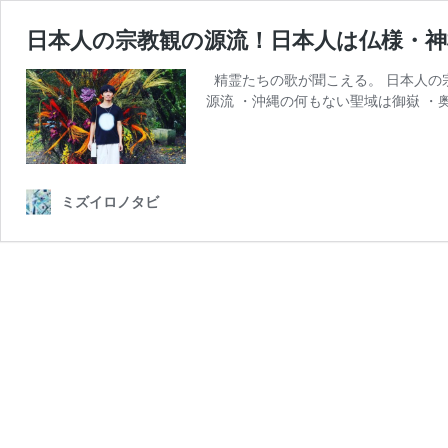
日本人の宗教観の源流！日本人は仏様・
精霊たちの歌が聞こえる。 日本人の
源流 ・沖縄の何もない聖域は御嶽 ・
ミズイロノタビ