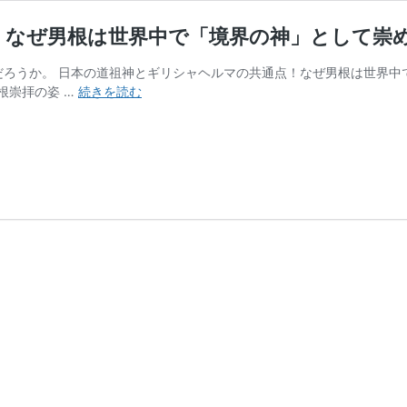
！なぜ男根は世界中で「境界の神」として崇
ろうか。 日本の道祖神とギリシャヘルマの共通点！なぜ男根は世界中
日
根崇拝の姿 …
続きを読む
本
の
道
祖
神
と
ギ
リ
シ
ャ
ヘ
ル
マ
の
共
通