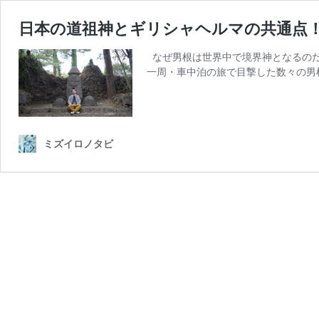
日本の道祖神とギリシャヘルマの共通点
なぜ男根は世界中で境界神となるのだ
一周・車中泊の旅で目撃した数々の男
ミズイロノタビ