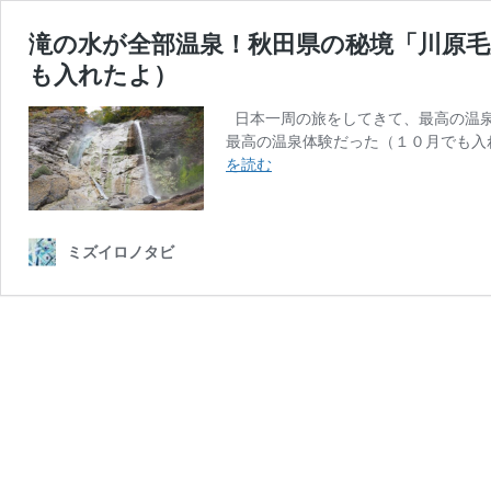
滝の水が全部温泉！秋田県の秘境「川原
も入れたよ）
日本一周の旅をしてきて、最高の温泉
最高の温泉体験だった（１０月でも入
滝
を読む
の
水
が
ミズイロノタビ
全
部
温
泉！
秋
田
県
の
秘
境
「川