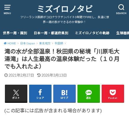
ミズイロノタビ
MENU
SEARCH
フリーランス医師がコロナワクチンバイト3年間でFIREし、永遠に世
界一周の旅ができるのか実験中！
世界一周・国別
日本一周・都道府県別
ミズイロノタビの軌跡
生殖器
HOME
日本/Japan
東北地方
秋田県
滝の水が全部温泉！秋田県の秘境「川原毛大
湯滝」は人生最高の温泉体験だった（１０月
でも入れたよ）
2021年2月27日
2026年3月13日
ポスト
シェア
はてブ
送る
Pocket
(この記事には広告が含まれる場合があります)