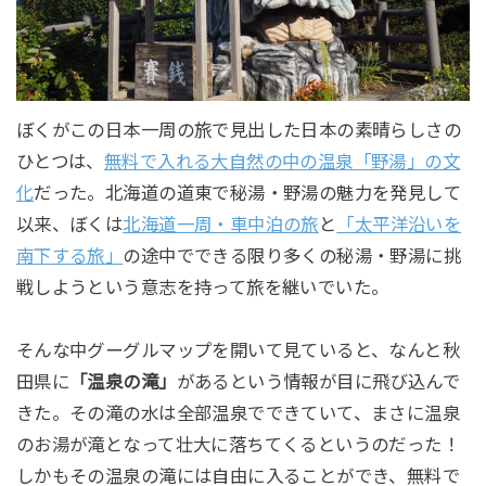
ぼくがこの日本一周の旅で見出した日本の素晴らしさの
ひとつは、
無料で入れる大自然の中の温泉「野湯」の文
化
だった。北海道の道東で秘湯・野湯の魅力を発見して
以来、ぼくは
北海道一周・車中泊の旅
と
「太平洋沿いを
南下する旅」
の途中でできる限り多くの秘湯・野湯に挑
戦しようという意志を持って旅を継いでいた。
そんな中グーグルマップを開いて見ていると、なんと秋
田県に
「温泉の滝」
があるという情報が目に飛び込んで
きた。その滝の水は全部温泉でできていて、まさに温泉
のお湯が滝となって壮大に落ちてくるというのだった！
しかもその温泉の滝には自由に入ることができ、無料で