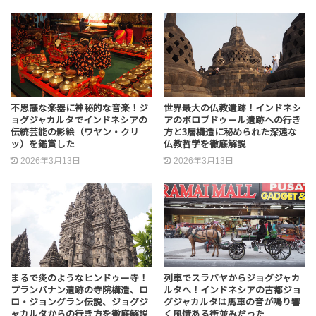
不思議な楽器に神秘的な音楽！ジ
世界最大の仏教遺跡！インドネシ
ョグジャカルタでインドネシアの
アのボロブドゥール遺跡への行き
伝統芸能の影絵（ワヤン・クリ
方と3層構造に秘められた深遠な
ッ）を鑑賞した
仏教哲学を徹底解説
2026年3月13日
2026年3月13日
まるで炎のようなヒンドゥー寺！
列車でスラバヤからジョグジャカ
プランバナン遺跡の寺院構造、ロ
ルタへ！インドネシアの古都ジョ
ロ・ジョングラン伝説、ジョグジ
グジャカルタは馬車の音が鳴り響
ャカルタからの行き方を徹底解説
く風情ある街並みだった