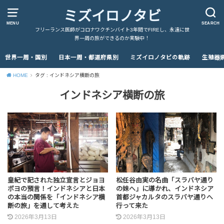
ミズイロノタビ
MENU
SEARCH
フリーランス医師がコロナワクチンバイト3年間でFIREし、永遠に世
界一周の旅ができるのか実験中！
世界一周・国別
日本一周・都道府県別
ミズイロノタビの軌跡
生殖器
HOME
タグ : インドネシア横断の旅
インドネシア横断の旅
皇紀で記された独立宣言とジョヨ
松任谷由実の名曲「スラバヤ通り
ボヨの預言！インドネシアと日本
の妹へ」に導かれ、インドネシア
の本当の関係を「インドネシア横
首都ジャカルタのスラバヤ通りへ
断の旅」を通して考えた
行って来た
2026年3月13日
2026年3月13日