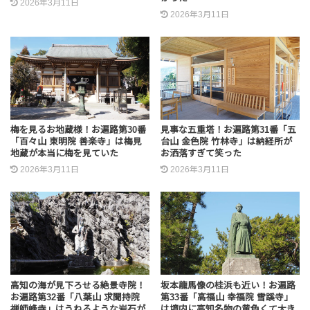
2026年3月11日
2026年3月11日
梅を見るお地蔵様！お遍路第30番
見事な五重塔！お遍路第31番「五
「百々山 東明院 善楽寺」は梅見
台山 金色院 竹林寺」は納経所が
地蔵が本当に梅を見ていた
お洒落すぎて笑った
2026年3月11日
2026年3月11日
高知の海が見下ろせる絶景寺院！
坂本龍馬像の桂浜も近い！お遍路
お遍路第32番「八葉山 求聞持院
第33番「高福山 幸福院 雪蹊寺」
禅師峰寺」はうねるような岩石が
は境内に高知名物の黄色くて大き