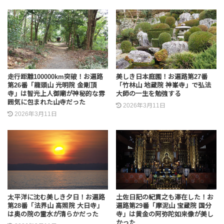
走行距離100000km突破！お遍路
美しき日本庭園！お遍路第27番
第26番「龍頭山 光明院 金剛頂
「竹林山 地蔵院 神峯寺」で弘法
寺」は智光上人御廟が神秘的な雰
大師の一生を勉強する
囲気に包まれた山寺だった
2026年3月11日
2026年3月11日
太平洋に沈む美しき夕日！お遍路
土佐日記の紀貫之も滞在した！お
第28番「法界山 高照院 大日寺」
遍路第29番「摩泥山 宝蔵院 国分
は奥の院の霊水が清らかだった
寺」は黄金の阿弥陀如来像が美し
かった