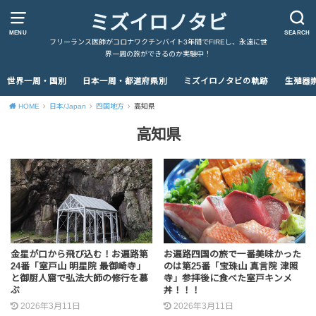
ミズイロノタビ
MENU
SEARCH
フリーランス医師がコロナワクチンバイト3年間でFIREし、永遠に世
界一周の旅ができるのか実験中！
世界一周・国別
日本一周・都道府県別
ミズイロノタビの軌跡
生殖器
HOME
日本/Japan
四国地方
高知県
高知県
金星が口から飛び込む！お遍路第
お遍路四国の旅で一番美味かった
24番「室戸山 明星院 最御崎寺」
のは第25番「宝珠山 真言院 津照
と御厨人窟で弘法大師の修行を慕
寺」参拝後に食べた室戸キンメ
ぶ
丼！！！
2026年3月11日
2026年3月11日