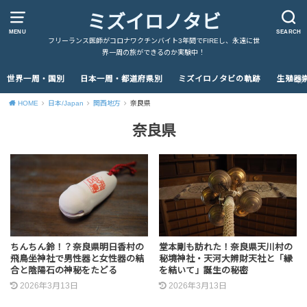
ミズイロノタビ
MENU
SEARCH
フリーランス医師がコロナワクチンバイト3年間でFIREし、永遠に世
界一周の旅ができるのか実験中！
世界一周・国別
日本一周・都道府県別
ミズイロノタビの軌跡
生殖器
HOME
日本/Japan
関西地方
奈良県
奈良県
ちんちん鈴！？奈良県明日香村の
堂本剛も訪れた！奈良県天川村の
飛鳥坐神社で男性器と女性器の結
秘境神社・天河大辨財天社と「縁
合と陰陽石の神秘をたどる
を結いて」誕生の秘密
2026年3月13日
2026年3月13日