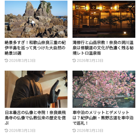
絶景多すぎ！和歌山奈良三重の紀
滝修行と山岳宗教！奈良の洞川温
伊半島を巡って見つけた大自然の
泉は修験道の文化が色濃く残る秘
絶景10選
境レトロ温泉街
2026年3月13日
2026年3月13日
日本最古の仏像と寺院！奈良県飛
車中泊のメリットとデメリット
鳥寺の仏像で仏教伝来の歴史を偲
は？紀伊山脈・熊野古道を車中泊
ぶ
で巡礼！
2026年3月13日
2026年3月13日