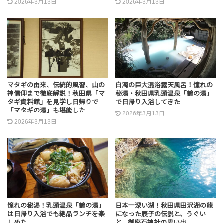
2026年3月13日
2026年3月13日
マタギの由来、伝統的風習、山の
白濁の巨大混浴露天風呂！憧れの
神信仰まで徹底解説！秋田県「マ
秘湯・秋田県乳頭温泉「鶴の湯」
タギ資料館」を見学し日帰りで
で日帰り入浴してきた
「マタギの湯」も堪能した
2026年3月13日
2026年3月13日
憧れの秘湯！乳頭温泉「鶴の湯」
日本一深い湖！秋田県田沢湖の龍
は日帰り入浴でも絶品ランチを楽
になった辰子の伝説と、うぐい
しめた
と、御座石神社の思い出