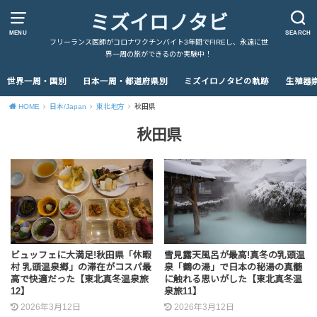
ミズイロノタビ
MENU
SEARCH
フリーランス医師がコロナワクチンバイト3年間でFIREし、永遠に世
界一周の旅ができるのか実験中！
世界一周・国別
日本一周・都道府県別
ミズイロノタビの軌跡
生殖器
HOME
日本/Japan
東北地方
秋田県
秋田県
ビュッフェに大満足!秋田県「休暇
雪見露天風呂が最高!真冬の乳頭温
村 乳頭温泉郷」の滞在がコスパ最
泉「鶴の湯」で日本の秘湯の真髄
高で快適だった【東北真冬温泉旅
に触れる思いがした【東北真冬温
12】
泉旅11】
2026年3月12日
2026年3月12日