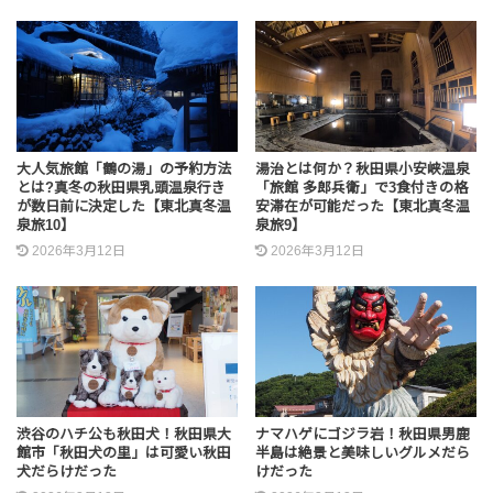
大人気旅館「鶴の湯」の予約方法
湯治とは何か？秋田県小安峡温泉
とは?真冬の秋田県乳頭温泉行き
「旅館 多郎兵衛」で3食付きの格
が数日前に決定した【東北真冬温
安滞在が可能だった【東北真冬温
泉旅10】
泉旅9】
2026年3月12日
2026年3月12日
渋谷のハチ公も秋田犬！秋田県大
ナマハゲにゴジラ岩！秋田県男鹿
館市「秋田犬の里」は可愛い秋田
半島は絶景と美味しいグルメだら
犬だらけだった
けだった