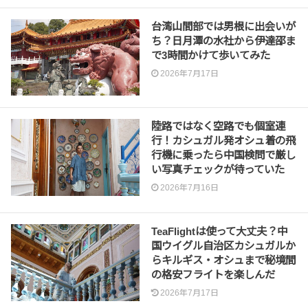
台湾山間部では男根に出会いが
ち？日月潭の水社から伊達邵ま
で3時間かけて歩いてみた
2026年7月17日
陸路ではなく空路でも個室連
行！カシュガル発オシュ着の飛
行機に乗ったら中国検問で厳し
い写真チェックが待っていた
2026年7月16日
TeaFlightは使って大丈夫？中
国ウイグル自治区カシュガルか
らキルギス・オシュまで秘境間
の格安フライトを楽しんだ
2026年7月17日