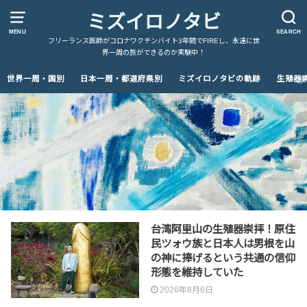
ミズイロノタビ
MENU
SEARCH
フリーランス医師がコロナワクチンバイト3年間でFIREし、永遠に世
界一周の旅ができるのか実験中！
世界一周・国別
日本一周・都道府県別
ミズイロノタビの軌跡
生殖器
台湾阿里山の生殖器崇拝！原住
民ツォウ族と日本人は男根を山
の神に捧げるという共通の信仰
形態を維持していた
2026年8月6日