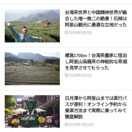
台湾茶世界と中国精神世界が融
合した唯一無二の絶景！石棹は
阿里山観光に最適な立地だった
2026年8月2日
標高1700m！台湾茶農家に宿泊
し阿里山烏龍茶の神秘的な茶畑
を見学させてもらった
2026年8月1日
日月潭から阿里山までは直行バ
スが便利！オンライン予約から
乗車方法まで実際に乗ってみて
徹底解説
2026年7月18日