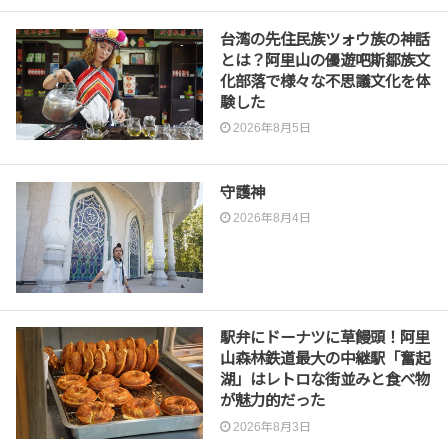
台湾の先住民族ツォウ族の神話
とは？阿里山の優遊吧斯鄒族文
化部落で様々な不思議文化を体
験した
2026年8月5日
守護神
2026年8月4日
駅弁にドーナツに草饅頭！阿里
山森林鉄道最大の中継駅「奮起
湖」はレトロな街並みと食べ物
が魅力的だった
2026年8月3日