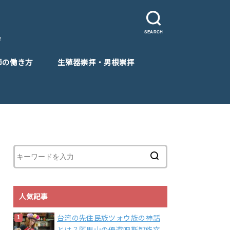
SEARCH
！
師の働き方
生殖器崇拝・男根崇拝
人気記事
台湾の先住民族ツォウ族の神話