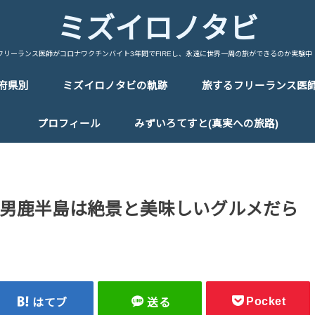
ミズイロノタビ
フリーランス医師がコロナワクチンバイト3年間でFIREし、永遠に世界一周の旅ができるのか実験中
府県別
ミズイロノタビの軌跡
旅するフリーランス医
中国/China
台湾/Taiwan
韓国/Korea
タイ/Thailand
マレーシア/Malaysia
シンガポール/Singapore
ベトナム/Vietnam
カンボジア/Cambodia
ラオス/Laos
ミャンマー/Myanmar
インドネシア/Indonesia
インド/India
ネパール/Nepal
トルコ/Turkey
イラン/Iran
アラブ首長国連邦/UAE
イタリア/Italy
フランス/France
スペイン/Spain
ポルトガル/Portugal
ドイツ/Germany
スイス/Switherland
オランダ/Netherland
ベルギー/Bergium
チェコ/Czech Republic
オーストリア/Austria
ハンガリー/Hungary
ポーランド/Poland
エストニア/Estonia
ラトビア/Latvia
リトアニア/Lithuania
フィンランド/Finland
ギリシャ/Greece
ロシア/Russia
エジプト/Egypt
エチオピア/Ethiopia
ケニア/Kenya
ウガンダ/Uganda
ルワンダ/Rwanda
タンザニア/Tanzania
マラウイ/Malawi
ザンビア/Zambia
ジンバブエ/Zinbabwe
ボツワナ/Botswana
ナミビア/Namibia
レソト/Lethoto
南アフリカ共和国/South Africa
モロッコ/Morocco
カナダ/Canada
メキシコ/Mexico
キューバ/cuba
プロフィール
みずいろてすと(真実への旅路)
男鹿半島は絶景と美味しいグルメだら
Pocket
はてブ
送る