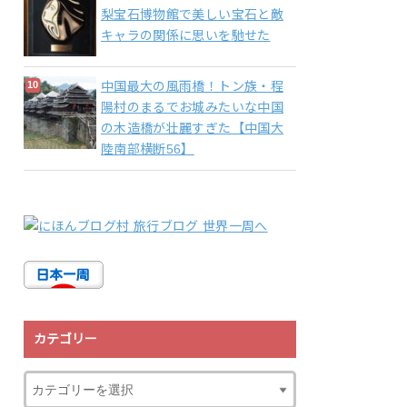
梨宝石博物館で美しい宝石と敵
キャラの関係に思いを馳せた
中国最大の風雨橋！トン族・程
陽村のまるでお城みたいな中国
の木造橋が壮麗すぎた【中国大
陸南部横断56】
カテゴリー