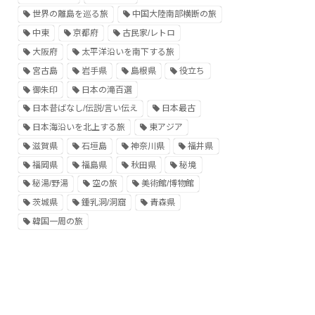
世界の離島を巡る旅
中国大陸南部横断の旅
中東
京都府
古民家/レトロ
大阪府
太平洋沿いを南下する旅
宮古島
岩手県
島根県
役立ち
御朱印
日本の滝百選
日本昔ばなし/伝説/言い伝え
日本最古
日本海沿いを北上する旅
東アジア
滋賀県
石垣島
神奈川県
福井県
福岡県
福島県
秋田県
秘境
秘湯/野湯
空の旅
美術館/博物館
茨城県
鍾乳洞/洞窟
青森県
韓国一周の旅