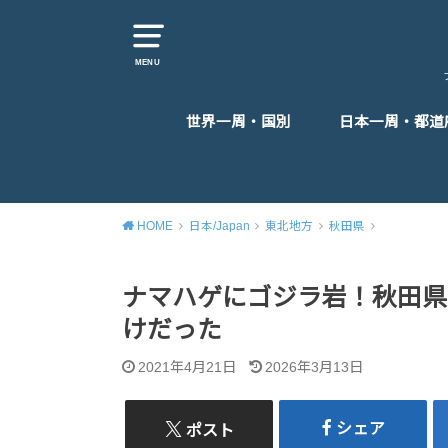
MENU
世界一周・国別
日本一周・都道
東アジア
東南アジア
南アジア
中東
ヨーロッパ
アフリカ
北米
中米
HOME
日本/Japan
東北地方
秋田県
ナマハゲにゴジラ岩！秋田県
けだった
2021年4月21日
2026年3月13日
シェア
ポスト