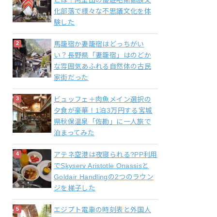
とは？阿里山の優遊吧斯鄒族文
化部落で様々な不思議文化を体
験した
馬籠宿か妻籠宿はどっちがい
い？長野県「妻籠宿」はのどか
な雰囲気あふれる自然体の古民
家街だった
ビュッフェ＋肉魚メイン選択の
夕食が豪華！1泊3万円する宮城
県秋保温泉「佐勘」に一人旅で
泊まってみた
アテネ空港は夜寝られる?PP利用
でSkyserv Aristotle Onassisと
Goldair Handlingの2つのラウン
ジを梯子した
エジプト電車の時刻表と外国人