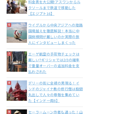
料金表を大公開!アスワンからル
クソールまで鉄道で移動した
【エジプト16】
ウイグルから中央アジアへの陸路
国境越えを徹底解説！本当に中
国側検問が厳しいのか実際の旅
人にインタビューしまくった
エーゲ航空の手荷物チェックは
厳しい?ギリシャでは2/3の確率
で重量オーバーの追加料金を支
払わされた
デリーの街に全裸の男現る！イ
ンドのジャイナ教の修行僧は股間
丸出しで人々の尊敬を集めてい
た【インド一周8】
セーラームーン作者も通った！山