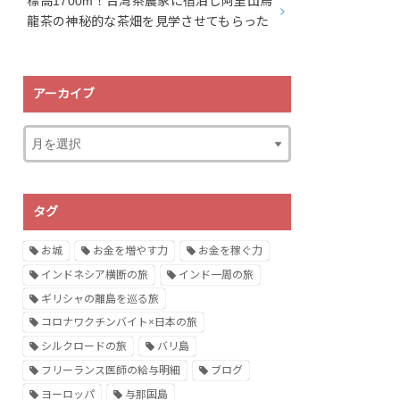
標高1700m！台湾茶農家に宿泊し阿里山烏
龍茶の神秘的な茶畑を見学させてもらった
アーカイブ
タグ
お城
お金を増やす力
お金を稼ぐ力
インドネシア横断の旅
インド一周の旅
ギリシャの離島を巡る旅
コロナワクチンバイト×日本の旅
シルクロードの旅
バリ島
フリーランス医師の給与明細
ブログ
ヨーロッパ
与那国島