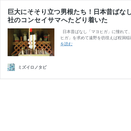
巨大にそそり立つ男根たち！日本昔ばな
社のコンセイサマへたどり着いた
日本昔ばなし「マヨヒガ」に憧れて、
ヒガ」を求めて遠野を彷徨えば程洞稲
巨
を読む
大
に
そ
ミズイロノタビ
そ
り
立
つ
男
根
た
ち！
日
本
昔