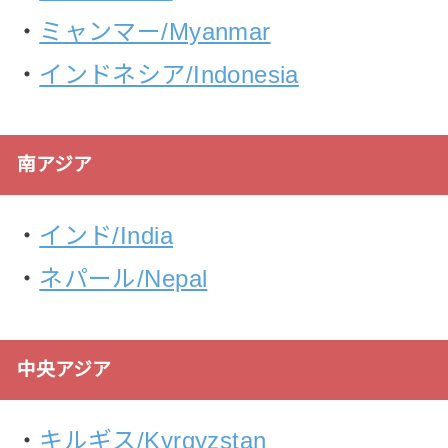
・
ミャンマー/Myanmar
・
インドネシア/Indonesia
南アジア
・
インド/India
・
ネパール/Nepal
中央アジア
・
キルギス/Kyrgyzstan