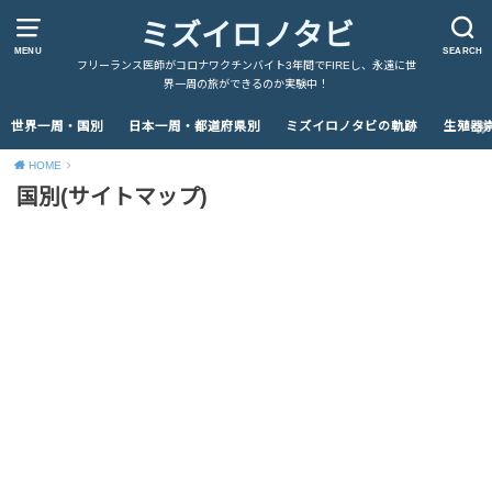
ミズイロノタビ
MENU
SEARCH
フリーランス医師がコロナワクチンバイト3年間でFIREし、永遠に世
界一周の旅ができるのか実験中！
世界一周・国別
日本一周・都道府県別
ミズイロノタビの軌跡
生殖器
HOME
国別(サイトマップ)