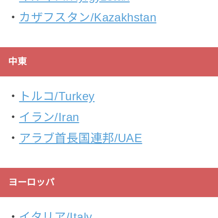
・
カザフスタン/Kazakhstan
中東
・
トルコ/Turkey
・
イラン/Iran
・
アラブ首長国連邦/UAE
ヨーロッパ
・
イタリア/Italy