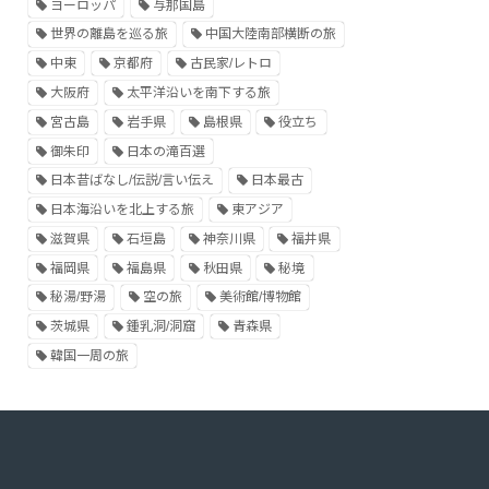
ヨーロッパ
与那国島
世界の離島を巡る旅
中国大陸南部横断の旅
中東
京都府
古民家/レトロ
大阪府
太平洋沿いを南下する旅
宮古島
岩手県
島根県
役立ち
御朱印
日本の滝百選
日本昔ばなし/伝説/言い伝え
日本最古
日本海沿いを北上する旅
東アジア
滋賀県
石垣島
神奈川県
福井県
福岡県
福島県
秋田県
秘境
秘湯/野湯
空の旅
美術館/博物館
茨城県
鍾乳洞/洞窟
青森県
韓国一周の旅