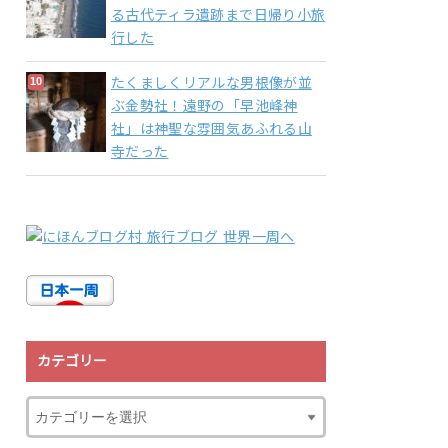
る古代ティラ遺跡まで日帰り小旅
行した
たくましくリアルな男根像が並
ぶ金勢社！遠野の「早池峰神
社」は神聖な雰囲気あふれる山
寺だった
カテゴリー