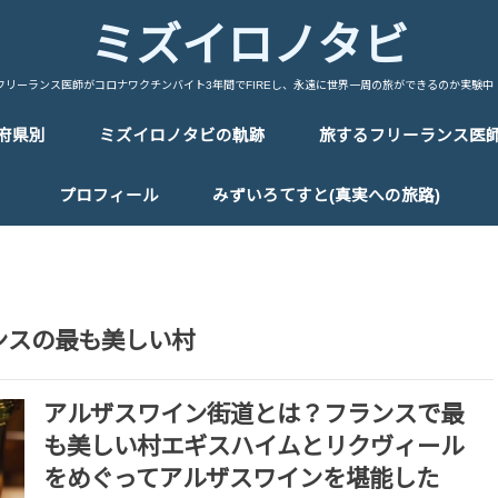
ミズイロノタビ
フリーランス医師がコロナワクチンバイト3年間でFIREし、永遠に世界一周の旅ができるのか実験中
府県別
ミズイロノタビの軌跡
旅するフリーランス医
中国/China
台湾/Taiwan
韓国/Korea
タイ/Thailand
マレーシア/Malaysia
シンガポール/Singapore
ベトナム/Vietnam
カンボジア/Cambodia
ラオス/Laos
ミャンマー/Myanmar
インドネシア/Indonesia
インド/India
ネパール/Nepal
トルコ/Turkey
イラン/Iran
アラブ首長国連邦/UAE
イタリア/Italy
フランス/France
スペイン/Spain
ポルトガル/Portugal
ドイツ/Germany
スイス/Switherland
オランダ/Netherland
ベルギー/Bergium
チェコ/Czech Republic
オーストリア/Austria
ハンガリー/Hungary
ポーランド/Poland
エストニア/Estonia
ラトビア/Latvia
リトアニア/Lithuania
フィンランド/Finland
ギリシャ/Greece
ロシア/Russia
エジプト/Egypt
エチオピア/Ethiopia
ケニア/Kenya
ウガンダ/Uganda
ルワンダ/Rwanda
タンザニア/Tanzania
マラウイ/Malawi
ザンビア/Zambia
ジンバブエ/Zinbabwe
ボツワナ/Botswana
ナミビア/Namibia
レソト/Lethoto
南アフリカ共和国/South Africa
モロッコ/Morocco
カナダ/Canada
メキシコ/Mexico
キューバ/cuba
プロフィール
みずいろてすと(真実への旅路)
ンスの最も美しい村
アルザスワイン街道とは？フランスで最
も美しい村エギスハイムとリクヴィール
をめぐってアルザスワインを堪能した