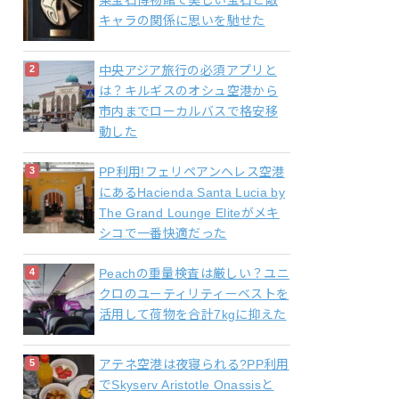
梨宝石博物館で美しい宝石と敵
キャラの関係に思いを馳せた
中央アジア旅行の必須アプリと
は？キルギスのオシュ空港から
市内までローカルバスで格安移
動した
PP利用!フェリペアンヘレス空港
にあるHacienda Santa Lucia by
The Grand Lounge Eliteがメキ
シコで一番快適だった
Peachの重量検査は厳しい？ユニ
クロのユーティリティーベストを
活用して荷物を合計7kgに抑えた
アテネ空港は夜寝られる?PP利用
でSkyserv Aristotle Onassisと