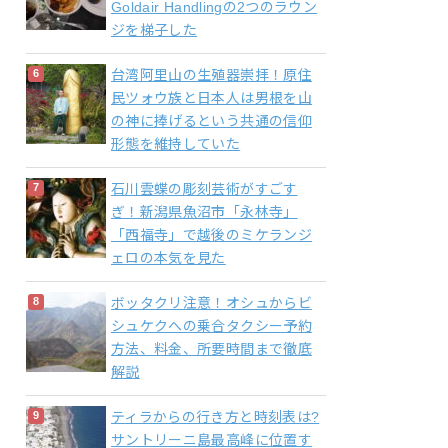
Goldair Handlingの2つのラウン
ジを梯子した
台湾阿里山の生殖器崇拝！原住
民ツォウ族と日本人は男根を山
の神に捧げるという共通の信仰
形態を維持していた
石川雲蝶の彫刻芸術がすごす
ぎ！新潟県魚沼市「永林寺」
「西福寺」で越後のミケランジ
ェロの本気を見た
ボッタクリ注意！オシュからビ
シュケクへの乗合タクシー予約
方法、料金、所要時間まで徹底
解説
ティラからの行き方と時刻表は?
サントリーニ島最高峰に位置す