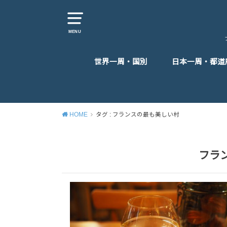
MENU
世界一周・国別
日本一周・都道
東アジア
東南アジア
南アジア
中東
ヨーロッパ
アフリカ
北米
中米
HOME
タグ : フランスの最も美しい村
フラ