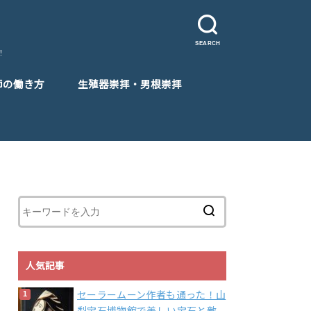
SEARCH
！
師の働き方
生殖器崇拝・男根崇拝
人気記事
セーラームーン作者も通った！山