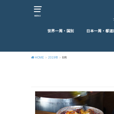
MENU
世界一周・国別
日本一周・都道
東アジア
東南アジア
南アジア
中東
ヨーロッパ
アフリカ
北米
中米
HOME
2019年
8月