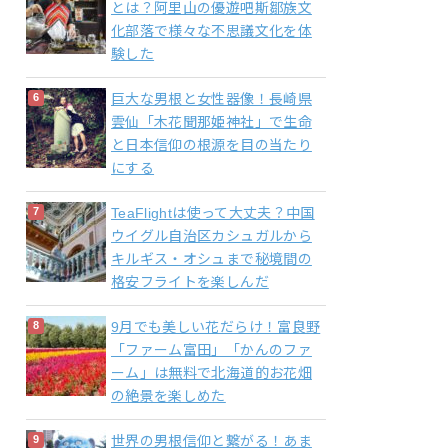
とは？阿里山の優遊吧斯鄒族文
化部落で様々な不思議文化を体
験した
巨大な男根と女性器像！長崎県
雲仙「木花聞那姫神社」で生命
と日本信仰の根源を目の当たり
にする
TeaFlightは使って大丈夫？中国
ウイグル自治区カシュガルから
キルギス・オシュまで秘境間の
格安フライトを楽しんだ
9月でも美しい花だらけ！富良野
「ファーム富田」「かんのファ
ーム」は無料で北海道的お花畑
の絶景を楽しめた
世界の男根信仰と繋がる！あま