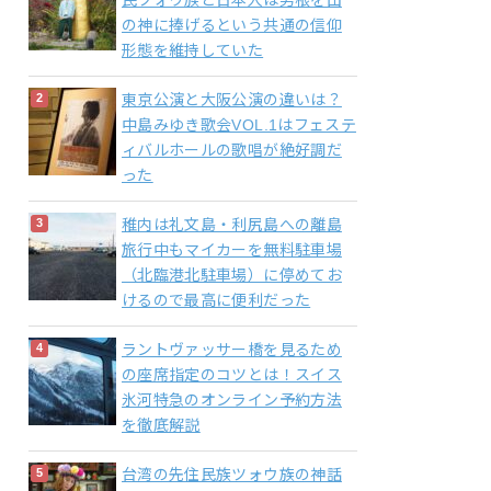
民ツォウ族と日本人は男根を山
の神に捧げるという共通の信仰
形態を維持していた
東京公演と大阪公演の違いは？
中島みゆき歌会VOL.1はフェステ
ィバルホールの歌唱が絶好調だ
った
稚内は礼文島・利尻島への離島
旅行中もマイカーを無料駐車場
（北臨港北駐車場）に停めてお
けるので最高に便利だった
ラントヴァッサー橋を見るため
の座席指定のコツとは！スイス
氷河特急のオンライン予約方法
を徹底解説
台湾の先住民族ツォウ族の神話