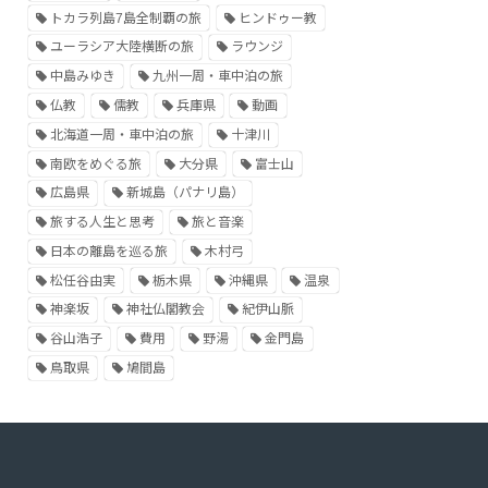
トカラ列島7島全制覇の旅
ヒンドゥー教
ユーラシア大陸横断の旅
ラウンジ
中島みゆき
九州一周・車中泊の旅
仏教
儒教
兵庫県
動画
北海道一周・車中泊の旅
十津川
南欧をめぐる旅
大分県
富士山
広島県
新城島（パナリ島）
旅する人生と思考
旅と音楽
日本の離島を巡る旅
木村弓
松任谷由実
栃木県
沖縄県
温泉
神楽坂
神社仏閣教会
紀伊山脈
谷山浩子
費用
野湯
金門島
鳥取県
鳩間島