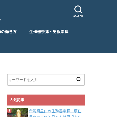
SEARCH
！
師の働き方
生殖器崇拝・男根崇拝
人気記事
台湾阿里山の生殖器崇拝！原住