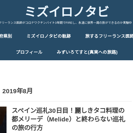
ミズイロノタビ
フリーランス医師がコロナワクチンバイト3年間でFIREし、永遠に世界一周の旅ができるのか実験中
府県別
ミズイロノタビの軌跡
旅するフリーランス医
中国/China
台湾/Taiwan
韓国/Korea
タイ/Thailand
マレーシア/Malaysia
シンガポール/Singapore
ベトナム/Vietnam
カンボジア/Cambodia
ラオス/Laos
ミャンマー/Myanmar
インドネシア/Indonesia
インド/India
ネパール/Nepal
トルコ/Turkey
イラン/Iran
アラブ首長国連邦/UAE
イタリア/Italy
フランス/France
スペイン/Spain
ポルトガル/Portugal
ドイツ/Germany
スイス/Switherland
オランダ/Netherland
ベルギー/Bergium
チェコ/Czech Republic
オーストリア/Austria
ハンガリー/Hungary
ポーランド/Poland
エストニア/Estonia
ラトビア/Latvia
リトアニア/Lithuania
フィンランド/Finland
ギリシャ/Greece
ロシア/Russia
エジプト/Egypt
エチオピア/Ethiopia
ケニア/Kenya
ウガンダ/Uganda
ルワンダ/Rwanda
タンザニア/Tanzania
マラウイ/Malawi
ザンビア/Zambia
ジンバブエ/Zinbabwe
ボツワナ/Botswana
ナミビア/Namibia
レソト/Lethoto
南アフリカ共和国/South Africa
モロッコ/Morocco
カナダ/Canada
メキシコ/Mexico
キューバ/cuba
プロフィール
みずいろてすと(真実への旅路)
2019年8月
スペイン巡礼30日目！麗しきタコ料理の
都メリーデ（Melide）と終わらない巡礼
の旅の行方