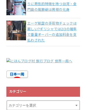
りに男性的特徴を持つ台湾・金
門島の風獅爺は男根の化身
エーゲ航空の手荷物チェックは
厳しい?ギリシャでは2/3の確率
で重量オーバーの追加料金を支
払わされた
カテゴリー