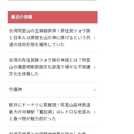
最近の投稿
台湾阿里山の生殖器崇拝！原住民ツォウ族
と日本人は男根を山の神に捧げるという共
通の信仰形態を維持していた
台湾の先住民族ツォウ族の神話とは？阿里
山の優遊吧斯鄒族文化部落で様々な不思議
文化を体験した
守護神
駅弁にドーナツに草饅頭！阿里山森林鉄道
最大の中継駅「奮起湖」はレトロな街並み
と食べ物が魅力的だった