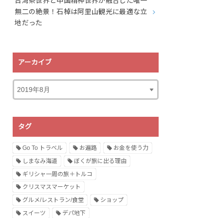
台湾茶世界と中国精神世界が融合した唯一
無二の絶景！石棹は阿里山観光に最適な立
地だった
アーカイブ
タグ
Go To トラベル
お遍路
お金を使う力
しまなみ海道
ぼくが旅に出る理由
ギリシャ一周の旅＋トルコ
クリスマスマーケット
グルメ/レストラン/食堂
ショップ
スイーツ
デパ地下