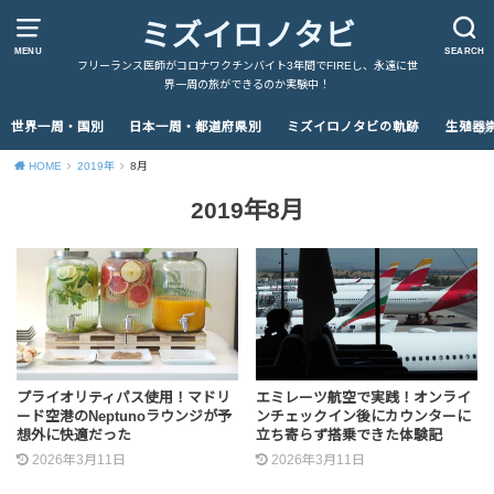
ミズイロノタビ
MENU
SEARCH
フリーランス医師がコロナワクチンバイト3年間でFIREし、永遠に世
界一周の旅ができるのか実験中！
世界一周・国別
日本一周・都道府県別
ミズイロノタビの軌跡
生殖器
HOME
2019年
8月
2019年8月
プライオリティパス使用！マドリ
エミレーツ航空で実践！オンライ
ード空港のNeptunoラウンジが予
ンチェックイン後にカウンターに
想外に快適だった
立ち寄らず搭乗できた体験記
2026年3月11日
2026年3月11日