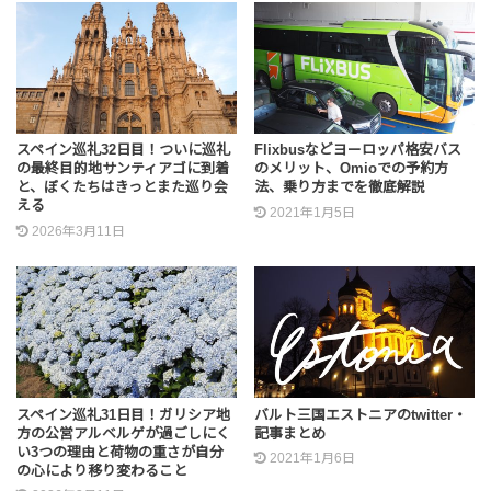
スペイン巡礼32日目！ついに巡礼
Flixbusなどヨーロッパ格安バス
の最終目的地サンティアゴに到着
のメリット、Omioでの予約方
と、ぼくたちはきっとまた巡り会
法、乗り方までを徹底解説
える
2021年1月5日
2026年3月11日
スペイン巡礼31日目！ガリシア地
バルト三国エストニアのtwitter・
方の公営アルベルゲが過ごしにく
記事まとめ
い3つの理由と荷物の重さが自分
2021年1月6日
の心により移り変わること