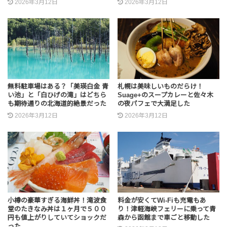
2026年3月12日
2026年3月12日
無料駐車場はある？「美瑛白金 青
札幌は美味しいものだらけ！
い池」と「白ひげの滝」はどちら
Suage+のスープカレーと佐々木
も期待通りの北海道的絶景だった
の夜パフェで大満足した
2026年3月12日
2026年3月12日
小樽の豪華すぎる海鮮丼！滝波食
料金が安くてWi-Fiも充電もあ
堂のたきなみ丼は１ヶ月で５００
り！津軽海峡フェリーに乗って青
円も値上がりしていてショックだ
森から函館まで車ごと移動した
った