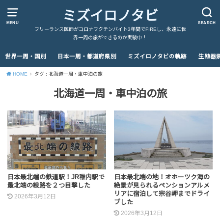
ミズイロノタビ
MENU
SEARCH
フリーランス医師がコロナワクチンバイト3年間でFIREし、永遠に世
界一周の旅ができるのか実験中！
世界一周・国別
日本一周・都道府県別
ミズイロノタビの軌跡
生殖器
HOME
タグ : 北海道一周・車中泊の旅
北海道一周・車中泊の旅
日本最北端の鉄道駅！JR稚内駅で
日本最北端の地！オホーツク海の
最北端の線路を２つ目撃した
絶景が見られるペンションアルメ
リアに宿泊して宗谷岬までドライ
2026年3月12日
ブした
2026年3月12日