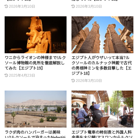
2026年3月10日
2026年3月10日
ワニからライオンの神様まで!ルク
エジプト人がウザいって本当?ル
ソール博物館の見所を徹底解説し
クソールのカルナック神殿で古代
てみた【エジプト19】
の男根神ミンを多数目撃した【エ
ジプト18】
2025年4月23日
2026年3月10日
ラクダ肉のハンバーガーは美味
エジプト電車の時刻表と外国人料
い?ルクソールで泊まったNefertiti
金表を大公開!アスワンからルクソ