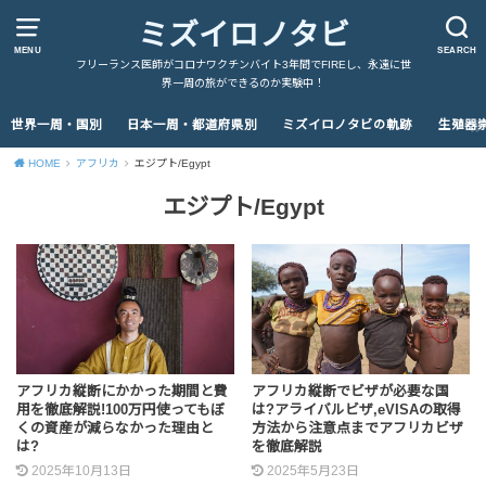
ミズイロノタビ
MENU
SEARCH
フリーランス医師がコロナワクチンバイト3年間でFIREし、永遠に世
界一周の旅ができるのか実験中！
世界一周・国別
日本一周・都道府県別
ミズイロノタビの軌跡
生殖器
HOME
アフリカ
エジプト/Egypt
エジプト/Egypt
アフリカ縦断にかかった期間と費
アフリカ縦断でビザが必要な国
用を徹底解説!100万円使ってもぼ
は?アライバルビザ,eVISAの取得
くの資産が減らなかった理由と
方法から注意点までアフリカビザ
は?
を徹底解説
2025年10月13日
2025年5月23日