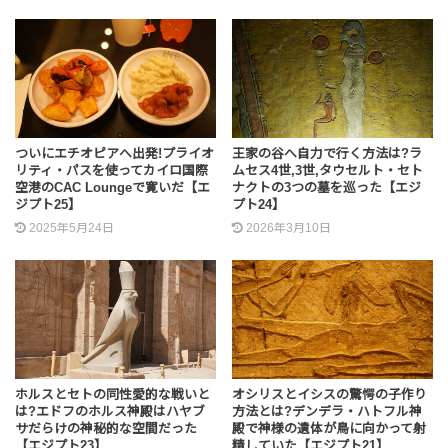
ついにエチオピアへ出発!プライオ
王家の谷へ自力で行く方法は?ラ
リティ・パスを使ってカイロ国際
ムセス4世,3世,タウセルト・セト
空港のCAC Loungeで寛いだ【エ
ナクトの3つの墓を巡った【エジ
ジプト25】
プト24】
2025年5月24日
2026年3月10日
ホルスとセトの同性愛的な戦いと
オシリスとイシスの驚愕の子作り
は?エドフのホルス神殿はハヤブ
方法とは?デンデラ・ハトフル神
サだらけの神秘的な空間だった
殿で神様の遺体が鳥に向かって射
【エジプト23】
精していた【エジプト21】