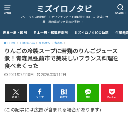
ミズイロノタビ
MENU
SEARCH
フリーランス医師がコロナワクチンバイト3年間でFIREし、永遠に世
界一周の旅ができるのか実験中！
世界一周・国別
日本一周・都道府県別
ミズイロノタビの軌跡
生殖器
HOME
日本/Japan
東北地方
青森県
りんごの冷製スープに若鶏のりんごジュース
煮！青森県弘前市で美味しいフランス料理を
食べまくった
2021年7月10日
2026年3月12日
ポスト
シェア
はてブ
送る
Pocket
(この記事には広告が含まれる場合があります)