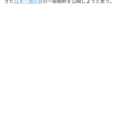
ぎた
日本一周の旅
の一部始終を公開しようと思う。