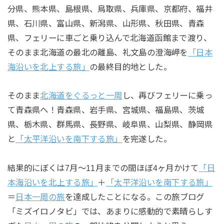
分県、熊本県、島根県、鳥取県、兵庫県、京都府、福井
県、石川県、富山県、新潟県、山形県、秋田県、青森
県、フェリーに車ごと乗り込んで北海道函館まで渡り、
そのまま北海道の最北の離島、礼文島の澄海岬を
「日本
海沿いを北上する旅」
の最終目的地とした。
そのまま
北海道をぐるっと一周
し、再びフェリーに乗っ
て青森県へ！青森県、岩手県、宮城県、福島県、茨城
県、栃木県、群馬県、長野県、岐阜県、山梨県、静岡県
と
「太平洋沿いを南下する旅」
を完遂した。
結果的にぼくは7月〜11月までの間ほぼ4ヶ月かけて
「日
本海沿いを北上する旅」
＋
「太平洋沿いを南下する旅」
＝
日本一周の旅
を達成したことになる。この旅ブログ
「ミズイロノタビ」では、あまりに感動的で素晴らしす