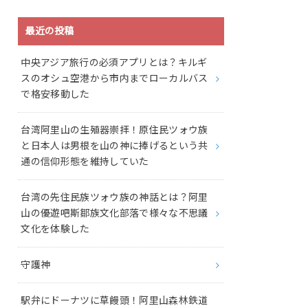
最近の投稿
中央アジア旅行の必須アプリとは？キルギ
スのオシュ空港から市内までローカルバス
で格安移動した
台湾阿里山の生殖器崇拝！原住民ツォウ族
と日本人は男根を山の神に捧げるという共
通の信仰形態を維持していた
台湾の先住民族ツォウ族の神話とは？阿里
山の優遊吧斯鄒族文化部落で様々な不思議
文化を体験した
守護神
駅弁にドーナツに草饅頭！阿里山森林鉄道