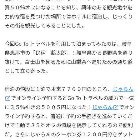
質５０％オフになることを知り、興味のある観光地や魅
力的な宿を見つけた場所ではホテルに宿泊し、じっくり
その街を観光してみることにした。
今回Go To トラベルを利用して泊まってみたのは、岐阜
県恵那市の「民宿 藤太郎」！岐阜県から長野県を通り
抜けて、富士山を見るために山梨県へ進むための通り道
として立ち寄った。
宿泊の値段は１泊で本来７７００円のところ、
じゃらん
でオンライン予約するとGo To トラベルの威力で一気
に３５％引きの５００５円になった！
じゃらん
でオン
ライン予約すると、普通に予約の手続きを進めていくだ
けで自動で３５％オフの値段を提示してくれるので便利
だ。さらにじゃらんのクーポン券１２００円分をゲット