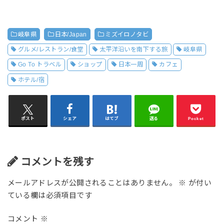
岐阜県
日本/Japan
ミズイロノタビ
グルメ/レストラン/食堂
太平洋沿いを南下する旅
岐阜県
Go To トラベル
ショップ
日本一周
カフェ
ホテル/宿
ポスト
シェア
はてブ
送る
Pocket
コメントを残す
メールアドレスが公開されることはありません。
※
が付い
ている欄は必須項目です
コメント
※