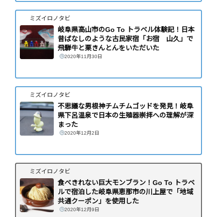
ミズイロノタビ
岐阜県高山市のGo To トラベル体験記！日本
昔ばなしのような古民家宿「お宿 山久」で
飛騨牛と栗きんとんをいただいた
2020年11月30日
ミズイロノタビ
不思議な男根神チムチムゴッドを発見！岐阜
県下呂温泉で日本の生殖器崇拝への理解が深
まった
2020年12月2日
ミズイロノタビ
食べきれない巨大モンブラン！Go To トラベ
ルで宿泊した岐阜県恵那市の川上屋で「地域
共通クーポン」を使用した
2020年12月9日