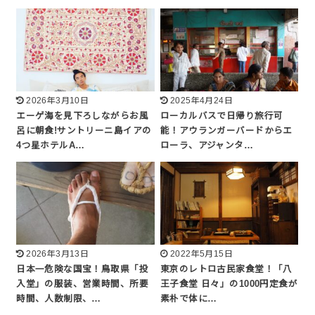
2026年3月10日
2025年4月24日
エーゲ海を見下ろしながらお風
ローカルバスで日帰り旅行可
呂に朝食!サントリーニ島イアの
能！アウランガーバードからエ
4つ星ホテルA…
ローラ、アジャンタ…
2026年3月13日
2022年5月15日
日本一危険な国宝！鳥取県「投
東京のレトロ古民家食堂！「八
入堂」の服装、営業時間、所要
王子食堂 日々」の1000円定食が
時間、人数制限、…
素朴で体に…