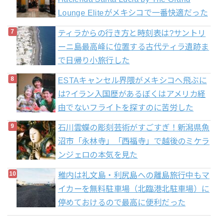
Lounge Eliteがメキシコで一番快適だった
ティラからの行き方と時刻表は?サントリ
ーニ島最高峰に位置する古代ティラ遺跡ま
で日帰り小旅行した
ESTAキャンセル界隈がメキシコへ飛ぶに
は?イラン入国歴があるぼくはアメリカ経
由でないフライトを探すのに苦労した
石川雲蝶の彫刻芸術がすごすぎ！新潟県魚
沼市「永林寺」「西福寺」で越後のミケラ
ンジェロの本気を見た
稚内は礼文島・利尻島への離島旅行中もマ
イカーを無料駐車場（北臨港北駐車場）に
停めておけるので最高に便利だった