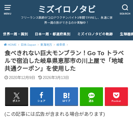
ミズイロノタビ
MENU
SEARCH
フリーランス医師がコロナワクチンバイト3年間でFIREし、永遠に世
界一周の旅ができるのか実験中！
世界一周・国別
日本一周・都道府県別
ミズイロノタビの軌跡
生殖器
HOME
日本/Japan
東海地方
岐阜県
食べきれない巨大モンブラン！Go To トラベ
ルで宿泊した岐阜県恵那市の川上屋で「地域
共通クーポン」を使用した
2020年12月9日
2026年3月13日
ポスト
シェア
はてブ
送る
Pocket
(この記事には広告が含まれる場合があります)