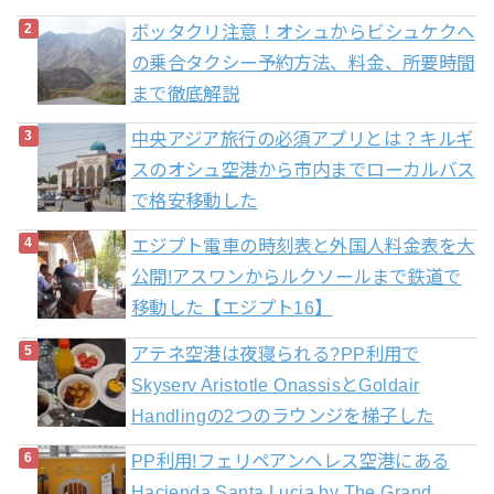
ボッタクリ注意！オシュからビシュケクへ
の乗合タクシー予約方法、料金、所要時間
まで徹底解説
中央アジア旅行の必須アプリとは？キルギ
スのオシュ空港から市内までローカルバス
で格安移動した
エジプト電車の時刻表と外国人料金表を大
公開!アスワンからルクソールまで鉄道で
移動した【エジプト16】
アテネ空港は夜寝られる?PP利用で
Skyserv Aristotle OnassisとGoldair
Handlingの2つのラウンジを梯子した
PP利用!フェリペアンヘレス空港にある
Hacienda Santa Lucia by The Grand