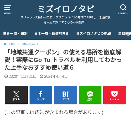
ミズイロノタビ
MENU
SEARCH
フリーランス医師がコロナワクチンバイト3年間でFIREし、永遠に世
界一周の旅ができるのか実験中！
世界一周・国別
日本一周・都道府県別
ミズイロノタビの軌跡
生殖器
HOME
日本/Japan
「地域共通クーポン」の使える場所を徹底解
説！実際にGo To トラベルを利用してわかっ
た上手なおすすめ使い道６
2020年11月21日
2021年4月4日
ポスト
シェア
はてブ
送る
Pocket
(この記事には広告が含まれる場合があります)