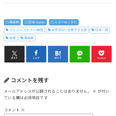
青森県
日本/Japan
ミズイロノタビ
グルメ/レストラン/食堂
太平洋沿いを南下する旅
日本一周
秘境
青森県
ポスト
シェア
はてブ
送る
Pocket
コメントを残す
メールアドレスが公開されることはありません。
※
が付い
ている欄は必須項目です
コメント
※