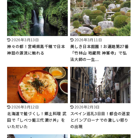
2026年3月13日
2026年3月11日
神々の都！宮崎県高千穂で日本
美しき日本庭園！お遍路第27番
神話の源流に触れる
「竹林山 地蔵院 神峯寺」で弘
法大師の一生…
2026年3月12日
2026年2月3日
北海道で鮭づくし！郷土料理 武
スペイン巡礼3日目！都会の迷妄
田で「しべつ鮭三代漬け丼」を
とパンプローナでの激しい怒り
いただいた
の出現