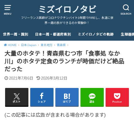
ミズイロノタビ
MENU
SEARCH
フリーランス医師がコロナワクチンバイト3年間でFIREし、永遠に世
界一周の旅ができるのか実験中！
世界一周・国別
日本一周・都道府県別
ミズイロノタビの軌跡
生殖器
HOME
日本/Japan
東北地方
青森県
大量のホタテ！青森県むつ市「食事処 なか
川」のホタテ定食のランチが時価だけど絶品
だった
2021年7月6日
2026年3月12日
ポスト
シェア
はてブ
送る
Pocket
(この記事には広告が含まれる場合があります)