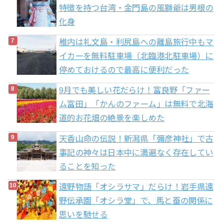
特徴を持つ台湾・金門島の風獅爺は男根の
化身
稚内は礼文島・利尻島への離島旅行中もマ
イカーを無料駐車場（北臨港北駐車場）に
停めておけるので最高に便利だった
9月でも美しい花だらけ！富良野「ファー
ム富田」「かんのファーム」は無料で北海
道的お花畑の絶景を楽しめた
天香山命の伝説！新潟県「彌彦神社」で古
事記の神々は日本中に満遍なく存在してい
ることを知った
遠野物語「オシラサマ」だらけ！岩手県遠
野伝承園「オシラ堂」で、馬と蚕の関係に
思いを馳せる