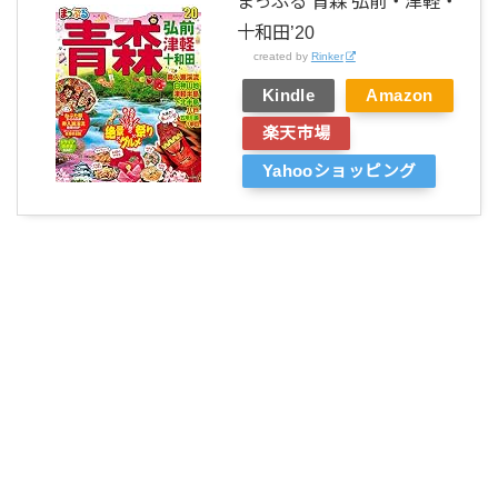
まっぷる 青森 弘前・津軽・
十和田’20
created by
Rinker
Kindle
Amazon
楽天市場
Yahooショッピング