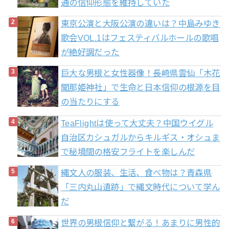
通の信仰形態を維持していた
東京公演と大阪公演の違いは？中島みゆき
歌会VOL.1はフェスティバルホールの歌唱
が絶好調だった
巨大な男根と女性器像！長崎県雲仙「木花
聞那姫神社」で生命と日本信仰の根源を目
の当たりにする
TeaFlightは使って大丈夫？中国ウイグル
自治区カシュガルからキルギス・オシュま
で秘境間の格安フライトを楽しんだ
縄文人の服装、生活、食べ物は？青森県
「三内丸山遺跡」で縄文時代について学ん
だ
世界の男根信仰と繋がる！あまりに男性的