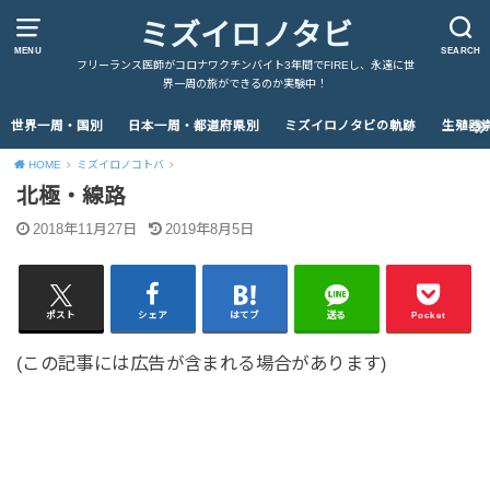
ミズイロノタビ
MENU
SEARCH
フリーランス医師がコロナワクチンバイト3年間でFIREし、永遠に世
界一周の旅ができるのか実験中！
世界一周・国別
日本一周・都道府県別
ミズイロノタビの軌跡
生殖器
HOME
ミズイロノコトバ
北極・線路
2018年11月27日
2019年8月5日
ポスト
シェア
はてブ
送る
Pocket
(この記事には広告が含まれる場合があります)