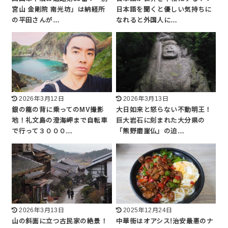
宮山 金剛院 南光坊」は納経所
日本語を聞くと優しい気持ちに
の平田さんが…
なれると外国人に…
2026年3月12日
2026年3月13日
銀の龍の背に乗ってのMV撮影
大日如来と怒らない不動明王！
地！礼文島の澄海岬まで自転車
巨大岩石に刻まれた大分県の
で行って３０００…
「熊野磨崖仏」の迫…
2026年3月13日
2025年12月24日
山の斜面に立つ古民家の絶景！
中華街はオアシス!治安最悪のナ