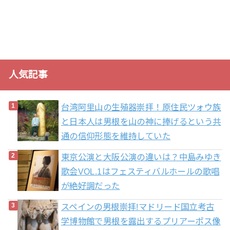
人気記事
台湾阿里山の生殖器崇拝！原住民ツォウ族
と日本人は男根を山の神に捧げるという共
通の信仰形態を維持していた
東京公演と大阪公演の違いは？中島みゆき
歌会VOL.1はフェスティバルホールの歌唱
が絶好調だった
スペインの男根崇拝!マドリード国立考古
学博物館で男根を露出するプリアーポス像