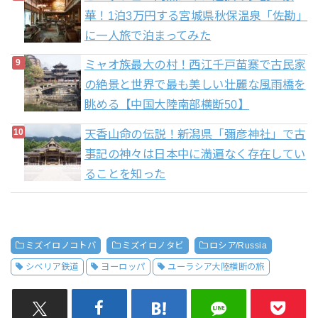
華！1泊3万円する宮城県秋保温泉「佐勘」
に一人旅で泊まってみた
ミャオ族最大の村！西江千戸苗寨で古民家
の絶景と世界で最も美しい壮麗な風雨橋を
眺める【中国大陸南部横断50】
天香山命の伝説！新潟県「彌彦神社」で古
事記の神々は日本中に満遍なく存在してい
ることを知った
ミズイロノコトバ
ミズイロノタビ
ロシア/Russia
シベリア鉄道
ヨーロッパ
ユーラシア大陸横断の旅