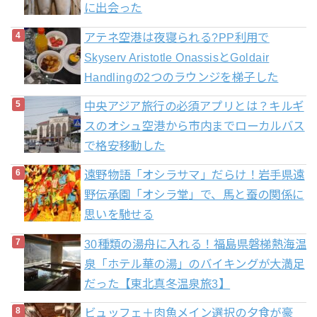
に出会った
アテネ空港は夜寝られる?PP利用で
Skyserv Aristotle OnassisとGoldair
Handlingの2つのラウンジを梯子した
中央アジア旅行の必須アプリとは？キルギ
スのオシュ空港から市内までローカルバス
で格安移動した
遠野物語「オシラサマ」だらけ！岩手県遠
野伝承園「オシラ堂」で、馬と蚕の関係に
思いを馳せる
30種類の湯舟に入れる！福島県磐梯熱海温
泉「ホテル華の湯」のバイキングが大満足
だった【東北真冬温泉旅3】
ビュッフェ＋肉魚メイン選択の夕食が豪