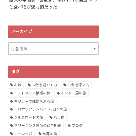
最大の中継駅「奮起湖」はレトロな街並み
と食べ物が魅力的だった
アーカイブ
タグ
お城
お金を増やす力
お金を稼ぐ力
インドネシア横断の旅
インド一周の旅
ギリシャの離島を巡る旅
コロナワクチンバイト×日本の旅
シルクロードの旅
バリ島
フリーランス医師の給与明細
ブログ
ヨーロッパ
与那国島