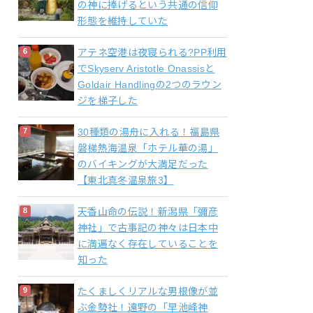
の神に捧げるという共通の信仰
形態を維持していた
アテネ空港は夜寝られる?PP利用
でSkyserv Aristotle Onassisと
Goldair Handlingの2つのラウン
ジを梯子した
30種類の湯舟に入れる！福島県
磐梯熱海温泉「ホテル華の湯」
のバイキングが大満足だった
【東北真冬温泉旅3】
天香山命の伝説！新潟県「彌彦
神社」で古事記の神々は日本中
に満遍なく存在していることを
知った
たくましくリアルな男根像が並
ぶ金勢社！遠野の「早池峰神