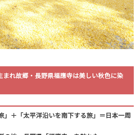
生まれ故郷・長野県福應寺は美しい秋色に染
旅」＋「太平洋沿いを南下する旅」＝日本一周