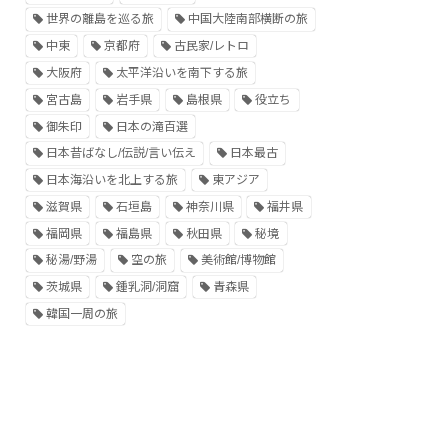
世界の離島を巡る旅
中国大陸南部横断の旅
中東
京都府
古民家/レトロ
大阪府
太平洋沿いを南下する旅
宮古島
岩手県
島根県
役立ち
御朱印
日本の滝百選
日本昔ばなし/伝説/言い伝え
日本最古
日本海沿いを北上する旅
東アジア
滋賀県
石垣島
神奈川県
福井県
福岡県
福島県
秋田県
秘境
秘湯/野湯
空の旅
美術館/博物館
茨城県
鍾乳洞/洞窟
青森県
韓国一周の旅