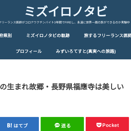
ミズイロノタビ
フリーランス医師がコロナワクチンバイト3年間でFIREし、永遠に世界一周の旅ができるのか実験中
府県別
ミズイロノタビの軌跡
旅するフリーランス医
中国/China
台湾/Taiwan
韓国/Korea
タイ/Thailand
マレーシア/Malaysia
シンガポール/Singapore
ベトナム/Vietnam
カンボジア/Cambodia
ラオス/Laos
ミャンマー/Myanmar
インドネシア/Indonesia
インド/India
ネパール/Nepal
トルコ/Turkey
イラン/Iran
アラブ首長国連邦/UAE
イタリア/Italy
フランス/France
スペイン/Spain
ポルトガル/Portugal
ドイツ/Germany
スイス/Switherland
オランダ/Netherland
ベルギー/Bergium
チェコ/Czech Republic
オーストリア/Austria
ハンガリー/Hungary
ポーランド/Poland
エストニア/Estonia
ラトビア/Latvia
リトアニア/Lithuania
フィンランド/Finland
ギリシャ/Greece
ロシア/Russia
エジプト/Egypt
エチオピア/Ethiopia
ケニア/Kenya
ウガンダ/Uganda
ルワンダ/Rwanda
タンザニア/Tanzania
マラウイ/Malawi
ザンビア/Zambia
ジンバブエ/Zinbabwe
ボツワナ/Botswana
ナミビア/Namibia
レソト/Lethoto
南アフリカ共和国/South Africa
モロッコ/Morocco
カナダ/Canada
メキシコ/Mexico
キューバ/cuba
プロフィール
みずいろてすと(真実への旅路)
の生まれ故郷・長野県福應寺は美しい
Pocket
はてブ
送る