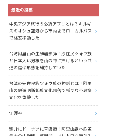
最近の投稿
中央アジア旅行の必須アプリとは？キルギ
スのオシュ空港から市内までローカルバス
で格安移動した
台湾阿里山の生殖器崇拝！原住民ツォウ族
と日本人は男根を山の神に捧げるという共
通の信仰形態を維持していた
台湾の先住民族ツォウ族の神話とは？阿里
山の優遊吧斯鄒族文化部落で様々な不思議
文化を体験した
守護神
駅弁にドーナツに草饅頭！阿里山森林鉄道