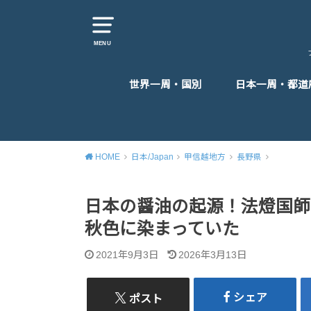
MENU
世界一周・国別
日本一周・都道
東アジア
東南アジア
南アジア
中東
ヨーロッパ
アフリカ
北米
中米
HOME
日本/Japan
甲信越地方
長野県
日本の醤油の起源！法燈国師
秋色に染まっていた
2021年9月3日
2026年3月13日
シェア
ポスト