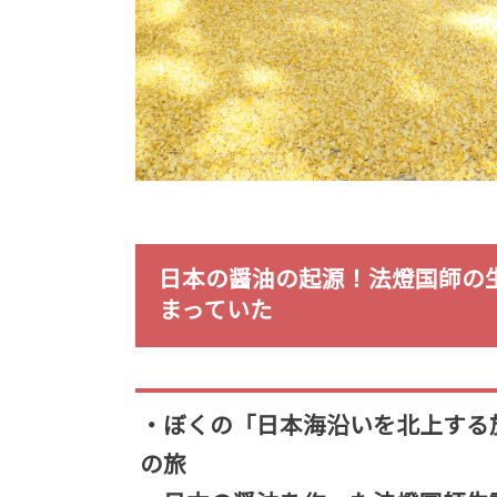
日本の醤油の起源！法燈国師の
まっていた
・ぼくの「日本海沿いを北上する
の旅