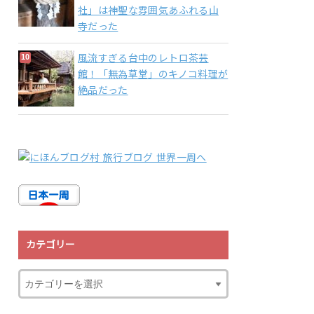
社」は神聖な雰囲気あふれる山
寺だった
風流すぎる台中のレトロ茶芸
館！「無為草堂」のキノコ料理が
絶品だった
カテゴリー