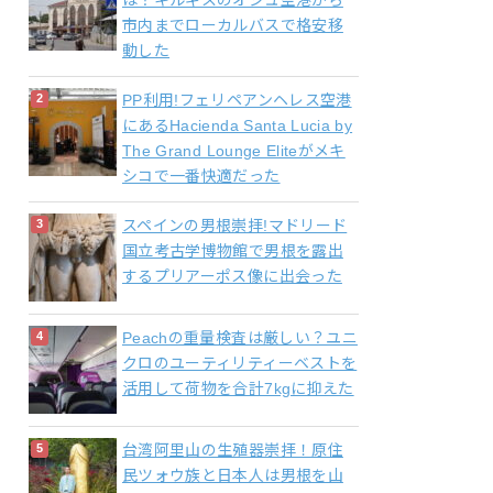
は？キルギスのオシュ空港から
市内までローカルバスで格安移
動した
PP利用!フェリペアンヘレス空港
にあるHacienda Santa Lucia by
The Grand Lounge Eliteがメキ
シコで一番快適だった
スペインの男根崇拝!マドリード
国立考古学博物館で男根を露出
するプリアーポス像に出会った
Peachの重量検査は厳しい？ユニ
クロのユーティリティーベストを
活用して荷物を合計7kgに抑えた
台湾阿里山の生殖器崇拝！原住
民ツォウ族と日本人は男根を山