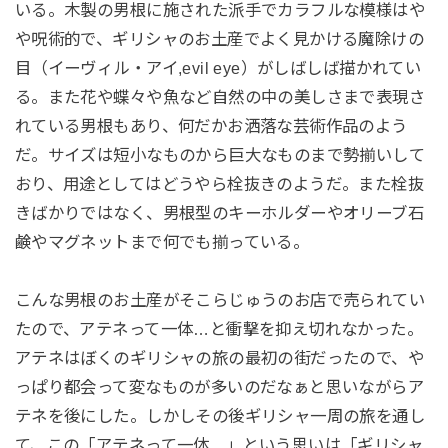
いる。木製の男根に施された派手でカラフルな模様はや
や呪術的で、ギリシャのお土産でよく見かける魔除けの
目（イーヴィル・アイ,evil eye）がしばしば描かれてい
る。また花や蝶々や魚など自然の中の美しさまで表現さ
れている男根もあり、何だかお洒落な芸術作品のよう
だ。サイズは短小なものから巨大なものまで勢揃いして
おり、用途としてはどうやら栓抜きのようだ。また栓抜
きばかりではなく、男根型のキーホルダーやオリーブ石
鹸やマグネットまで何でも揃っている。
こんな男根のお土産がそこらじゅうのお店で売られてい
たので、アテネって一体…と衝撃を抑え切れなかった。
アテネはぼくのギリシャの旅の最初の街だったので、や
っぱり都会って変なものが多いのだなぁと思いながらア
テネを後にした。しかしその後ギリシャ一周の旅を通し
て、この「アテネって一体…」という思いは「ギリシャ