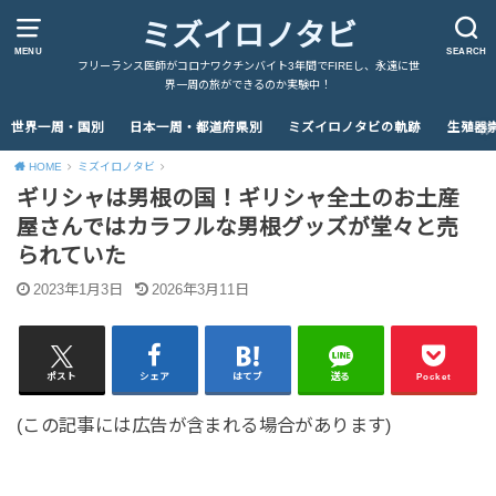
ミズイロノタビ
MENU
SEARCH
フリーランス医師がコロナワクチンバイト3年間でFIREし、永遠に世
界一周の旅ができるのか実験中！
世界一周・国別
日本一周・都道府県別
ミズイロノタビの軌跡
生殖器
HOME
ミズイロノタビ
ギリシャは男根の国！ギリシャ全土のお土産
屋さんではカラフルな男根グッズが堂々と売
られていた
2023年1月3日
2026年3月11日
ポスト
シェア
はてブ
送る
Pocket
(この記事には広告が含まれる場合があります)