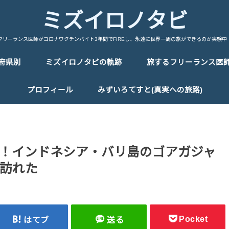
ミズイロノタビ
フリーランス医師がコロナワクチンバイト3年間でFIREし、永遠に世界一周の旅ができるのか実験中
府県別
ミズイロノタビの軌跡
旅するフリーランス医
中国/China
台湾/Taiwan
韓国/Korea
タイ/Thailand
マレーシア/Malaysia
シンガポール/Singapore
ベトナム/Vietnam
カンボジア/Cambodia
ラオス/Laos
ミャンマー/Myanmar
インドネシア/Indonesia
インド/India
ネパール/Nepal
トルコ/Turkey
イラン/Iran
アラブ首長国連邦/UAE
イタリア/Italy
フランス/France
スペイン/Spain
ポルトガル/Portugal
ドイツ/Germany
スイス/Switherland
オランダ/Netherland
ベルギー/Bergium
チェコ/Czech Republic
オーストリア/Austria
ハンガリー/Hungary
ポーランド/Poland
エストニア/Estonia
ラトビア/Latvia
リトアニア/Lithuania
フィンランド/Finland
ギリシャ/Greece
ロシア/Russia
エジプト/Egypt
エチオピア/Ethiopia
ケニア/Kenya
ウガンダ/Uganda
ルワンダ/Rwanda
タンザニア/Tanzania
マラウイ/Malawi
ザンビア/Zambia
ジンバブエ/Zinbabwe
ボツワナ/Botswana
ナミビア/Namibia
レソト/Lethoto
南アフリカ共和国/South Africa
モロッコ/Morocco
カナダ/Canada
メキシコ/Mexico
キューバ/cuba
プロフィール
みずいろてすと(真実への旅路)
！インドネシア・バリ島のゴアガジャ
訪れた
Pocket
はてブ
送る