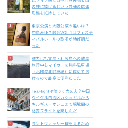
民ツォウ族と日本人は男根を山
の神に捧げるという共通の信仰
形態を維持していた
東京公演と大阪公演の違いは？
中島みゆき歌会VOL.1はフェステ
ィバルホールの歌唱が絶好調だ
った
稚内は礼文島・利尻島への離島
旅行中もマイカーを無料駐車場
（北臨港北駐車場）に停めてお
けるので最高に便利だった
TeaFlightは使って大丈夫？中国
ウイグル自治区カシュガルから
キルギス・オシュまで秘境間の
格安フライトを楽しんだ
ラントヴァッサー橋を見るため