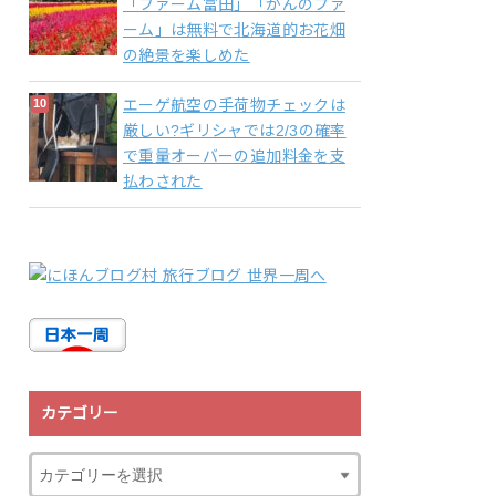
「ファーム富田」「かんのファ
ーム」は無料で北海道的お花畑
の絶景を楽しめた
エーゲ航空の手荷物チェックは
厳しい?ギリシャでは2/3の確率
で重量オーバーの追加料金を支
払わされた
カテゴリー