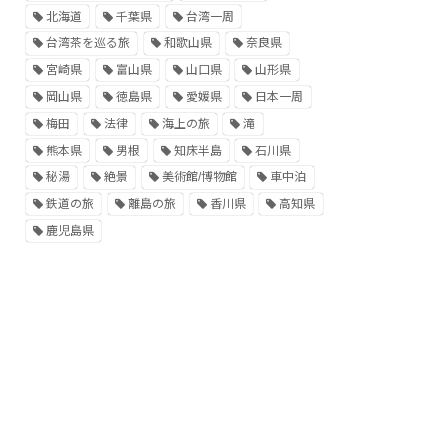
北海道
千葉県
台湾一周
台湾茶を巡る旅
和歌山県
奈良県
宮崎県
富山県
山口県
山形県
岡山県
徳島県
愛媛県
日本一周
梅田
法律
海上の旅
滝
熊本県
男根
知床半島
石川県
秘湯
絶景
美術館/博物館
車中泊
鉄道の旅
離島の旅
香川県
高知県
鹿児島県