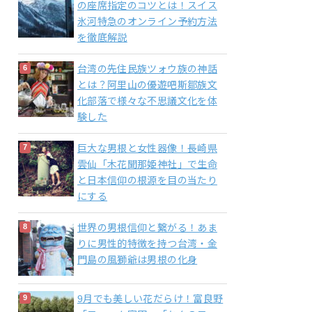
の座席指定のコツとは！スイス
氷河特急のオンライン予約方法
を徹底解説
台湾の先住民族ツォウ族の神話
とは？阿里山の優遊吧斯鄒族文
化部落で様々な不思議文化を体
験した
巨大な男根と女性器像！長崎県
雲仙「木花聞那姫神社」で生命
と日本信仰の根源を目の当たり
にする
世界の男根信仰と繋がる！あま
りに男性的特徴を持つ台湾・金
門島の風獅爺は男根の化身
9月でも美しい花だらけ！富良野