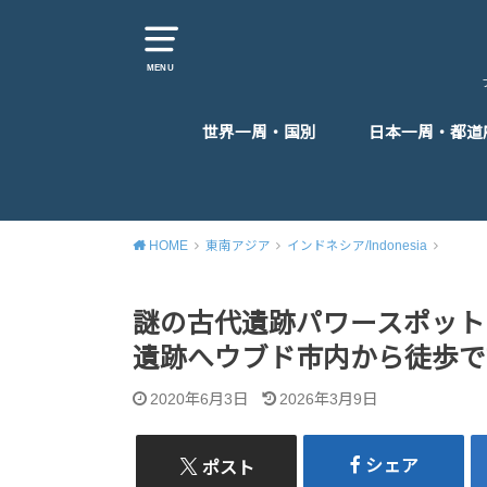
MENU
世界一周・国別
日本一周・都道
東アジア
東南アジア
南アジア
中東
ヨーロッパ
アフリカ
北米
中米
HOME
東南アジア
インドネシア/Indonesia
謎の古代遺跡パワースポット
遺跡へウブド市内から徒歩で
2020年6月3日
2026年3月9日
シェア
ポスト