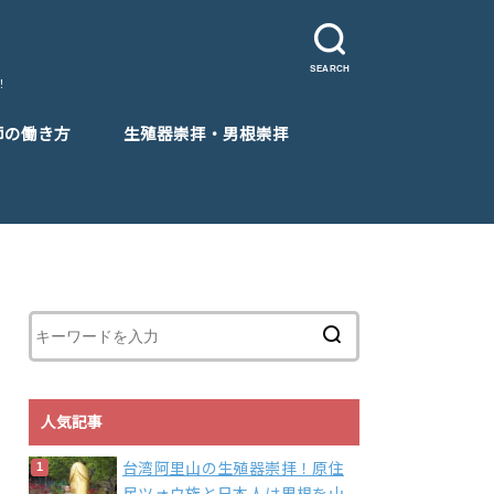
SEARCH
！
師の働き方
生殖器崇拝・男根崇拝
人気記事
台湾阿里山の生殖器崇拝！原住