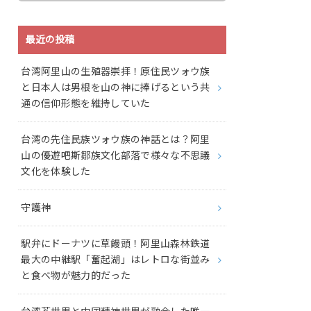
最近の投稿
台湾阿里山の生殖器崇拝！原住民ツォウ族
と日本人は男根を山の神に捧げるという共
通の信仰形態を維持していた
台湾の先住民族ツォウ族の神話とは？阿里
山の優遊吧斯鄒族文化部落で様々な不思議
文化を体験した
守護神
駅弁にドーナツに草饅頭！阿里山森林鉄道
最大の中継駅「奮起湖」はレトロな街並み
と食べ物が魅力的だった