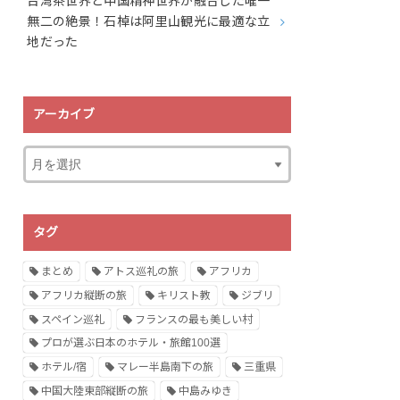
台湾茶世界と中国精神世界が融合した唯一
無二の絶景！石棹は阿里山観光に最適な立
地だった
アーカイブ
タグ
まとめ
アトス巡礼の旅
アフリカ
アフリカ縦断の旅
キリスト教
ジブリ
スペイン巡礼
フランスの最も美しい村
プロが選ぶ日本のホテル・旅館100選
ホテル/宿
マレー半島南下の旅
三重県
中国大陸東部縦断の旅
中島みゆき