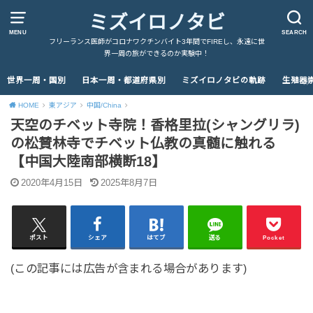
ミズイロノタビ
MENU
SEARCH
フリーランス医師がコロナワクチンバイト3年間でFIREし、永遠に世
界一周の旅ができるのか実験中！
世界一周・国別
日本一周・都道府県別
ミズイロノタビの軌跡
生殖器
HOME
東アジア
中国/China
天空のチベット寺院！香格里拉(シャングリラ)
の松賛林寺でチベット仏教の真髄に触れる
【中国大陸南部横断18】
2020年4月15日
2025年8月7日
ポスト
シェア
はてブ
送る
Pocket
(この記事には広告が含まれる場合があります)