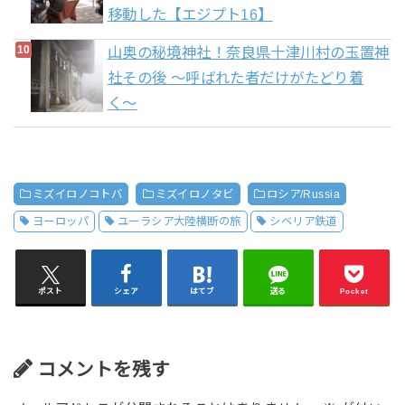
移動した【エジプト16】
山奥の秘境神社！奈良県十津川村の玉置神
社その後 〜呼ばれた者だけがたどり着
く〜
ミズイロノコトバ
ミズイロノタビ
ロシア/Russia
ヨーロッパ
ユーラシア大陸横断の旅
シベリア鉄道
ポスト
シェア
はてブ
送る
Pocket
コメントを残す