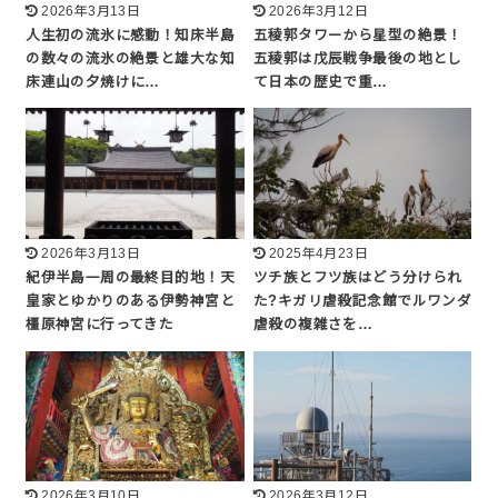
2026年3月13日
2026年3月12日
人生初の流氷に感動！知床半島
五稜郭タワーから星型の絶景！
の数々の流氷の絶景と雄大な知
五稜郭は戊辰戦争最後の地とし
床連山の夕焼けに…
て日本の歴史で重…
2026年3月13日
2025年4月23日
紀伊半島一周の最終目的地！天
ツチ族とフツ族はどう分けられ
皇家とゆかりのある伊勢神宮と
た?キガリ虐殺記念館でルワンダ
橿原神宮に行ってきた
虐殺の複雑さを…
2026年3月10日
2026年3月12日