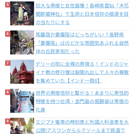
巨大な男根と女性器像！長崎県雲仙「木花
聞那姫神社」で生命と日本信仰の根源を目
の当たりにする
馬籠宿か妻籠宿はどっちがいい？長野県
「妻籠宿」はのどかな雰囲気あふれる自然
体の古民家街だった
デリーの街に全裸の男現る！インドのジャ
イナ教の修行僧は股間丸出しで人々の尊敬
を集めていた【インド一周8】
世界の男根信仰と繋がる！あまりに男性的
特徴を持つ台湾・金門島の風獅爺は男根の
化身
エジプト電車の時刻表と外国人料金表を大
公開!アスワンからルクソールまで鉄道で