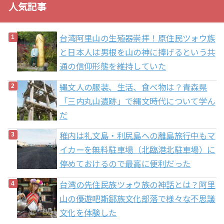
人気記事
台湾阿里山の生殖器崇拝！原住民ツォウ族
と日本人は男根を山の神に捧げるという共
通の信仰形態を維持していた
縄文人の服装、生活、食べ物は？青森県
「三内丸山遺跡」で縄文時代について学ん
だ
稚内は礼文島・利尻島への離島旅行中もマ
イカーを無料駐車場（北臨港北駐車場）に
停めておけるので最高に便利だった
台湾の先住民族ツォウ族の神話とは？阿里
山の優遊吧斯鄒族文化部落で様々な不思議
文化を体験した