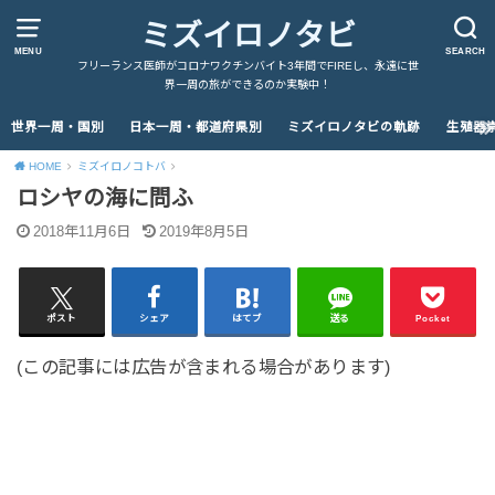
ミズイロノタビ
MENU
SEARCH
フリーランス医師がコロナワクチンバイト3年間でFIREし、永遠に世
界一周の旅ができるのか実験中！
世界一周・国別
日本一周・都道府県別
ミズイロノタビの軌跡
生殖器
HOME
ミズイロノコトバ
ロシヤの海に問ふ
2018年11月6日
2019年8月5日
ポスト
シェア
はてブ
送る
Pocket
(この記事には広告が含まれる場合があります)