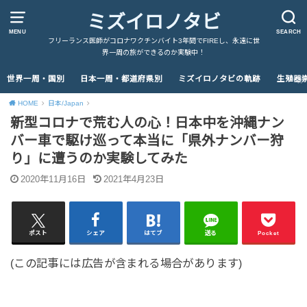
ミズイロノタビ
MENU
SEARCH
フリーランス医師がコロナワクチンバイト3年間でFIREし、永遠に世
界一周の旅ができるのか実験中！
世界一周・国別
日本一周・都道府県別
ミズイロノタビの軌跡
生殖器
HOME
日本/Japan
新型コロナで荒む人の心！日本中を沖縄ナン
バー車で駆け巡って本当に「県外ナンバー狩
り」に遭うのか実験してみた
2020年11月16日
2021年4月23日
ポスト
シェア
はてブ
送る
Pocket
(この記事には広告が含まれる場合があります)