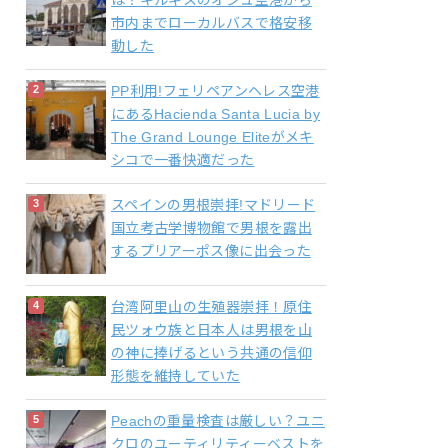
は？キルギスのオシュ空港から
市内までローカルバスで格安移
動した
PP利用!フェリペアンヘレス空港
にあるHacienda Santa Lucia by
The Grand Lounge Eliteがメキ
シコで一番快適だった
スペインの男根崇拝!マドリード
国立考古学博物館で男根を露出
するプリアーポス像に出会った
台湾阿里山の生殖器崇拝！原住
民ツォウ族と日本人は男根を山
の神に捧げるという共通の信仰
形態を維持していた
Peachの重量検査は厳しい？ユニ
クロのユーティリティーベストを