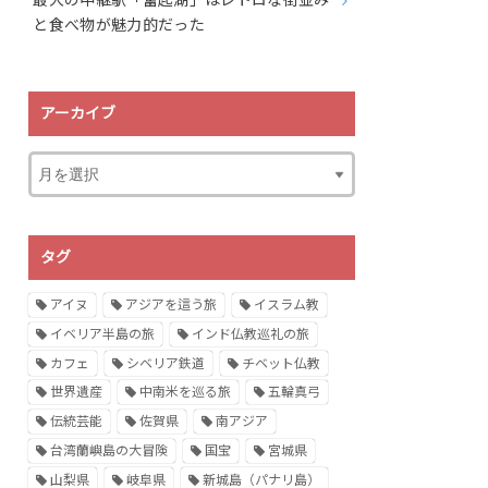
最大の中継駅「奮起湖」はレトロな街並み
と食べ物が魅力的だった
アーカイブ
タグ
アイヌ
アジアを這う旅
イスラム教
イベリア半島の旅
インド仏教巡礼の旅
カフェ
シベリア鉄道
チベット仏教
世界遺産
中南米を巡る旅
五輪真弓
伝統芸能
佐賀県
南アジア
台湾蘭嶼島の大冒険
国宝
宮城県
山梨県
岐阜県
新城島（パナリ島）