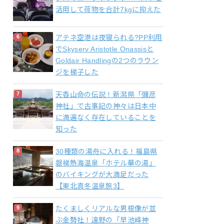
活用して荷物を合計7kgに抑えた
アテネ空港は夜寝られる?PP利用
でSkyserv Aristotle Onassisと
Goldair Handlingの2つのラウン
ジを梯子した
天香山命の伝説！新潟県「彌彦
神社」で古事記の神々は日本中
に満遍なく存在していることを
知った
30種類の湯舟に入れる！福島県
磐梯熱海温泉「ホテル華の湯」
のバイキングが大満足だった
【東北真冬温泉旅3】
たくましくリアルな男根像が並
ぶ金勢社！遠野の「早池峰神