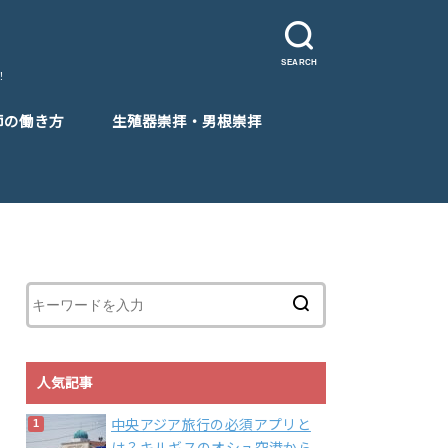
SEARCH
！
師の働き方
生殖器崇拝・男根崇拝
人気記事
中央アジア旅行の必須アプリと