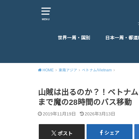
MENU
世界一周・国別
日本一周・都道
東アジア
東南アジア
南アジア
中東
ヨーロッパ
アフリカ
北米
中米
HOME
東南アジア
ベトナム/Vietnam
山賊は出るのか？！ベトナム
まで魔の28時間のバス移動
2019年11月19日
2026年3月13日
シェア
ポスト