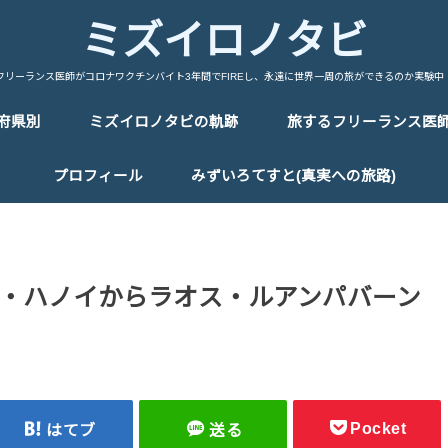
ミズイロノタビ
フリーランス医師がコロナワクチンバイト3年間でFIREし、永遠に世界一周の旅ができるのか実験中
府県別
ミズイロノタビの軌跡
旅するフリーランス医
中国/China
台湾/Taiwan
韓国/Korea
タイ/Thailand
マレーシア/Malaysia
シンガポール/Singapore
ベトナム/Vietnam
カンボジア/Cambodia
ラオス/Laos
ミャンマー/Myanmar
インドネシア/Indonesia
インド/India
ネパール/Nepal
トルコ/Turkey
イラン/Iran
アラブ首長国連邦/UAE
イタリア/Italy
フランス/France
スペイン/Spain
ポルトガル/Portugal
ドイツ/Germany
スイス/Switherland
オランダ/Netherland
ベルギー/Bergium
チェコ/Czech Republic
オーストリア/Austria
ハンガリー/Hungary
ポーランド/Poland
エストニア/Estonia
ラトビア/Latvia
リトアニア/Lithuania
フィンランド/Finland
ギリシャ/Greece
ロシア/Russia
エジプト/Egypt
エチオピア/Ethiopia
ケニア/Kenya
ウガンダ/Uganda
ルワンダ/Rwanda
タンザニア/Tanzania
マラウイ/Malawi
ザンビア/Zambia
ジンバブエ/Zinbabwe
ボツワナ/Botswana
ナミビア/Namibia
レソト/Lethoto
南アフリカ共和国/South Africa
モロッコ/Morocco
カナダ/Canada
メキシコ/Mexico
キューバ/cuba
プロフィール
みずいろてすと(真実への旅路)
・ハノイからラオス・ルアンパバーン
Pocket
はてブ
送る