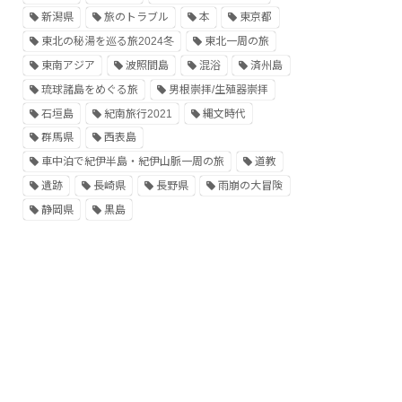
新潟県
旅のトラブル
本
東京都
東北の秘湯を巡る旅2024冬
東北一周の旅
東南アジア
波照間島
混浴
済州島
琉球諸島をめぐる旅
男根崇拝/生殖器崇拝
石垣島
紀南旅行2021
縄文時代
群馬県
西表島
車中泊で紀伊半島・紀伊山脈一周の旅
道教
遺跡
長崎県
長野県
雨崩の大冒険
静岡県
黒島