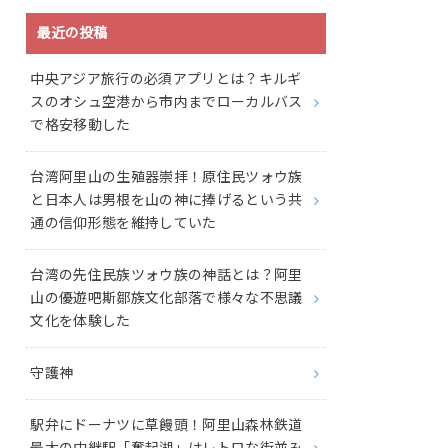
最近の投稿
中央アジア旅行の必須アプリとは？キルギ
スのオシュ空港から市内までローカルバス
で格安移動した
台湾阿里山の生殖器崇拝！原住民ツォウ族
と日本人は男根を山の神に捧げるという共
通の信仰形態を維持していた
台湾の先住民族ツォウ族の神話とは？阿里
山の優遊吧斯鄒族文化部落で様々な不思議
文化を体験した
守護神
駅弁にドーナツに草饅頭！阿里山森林鉄道