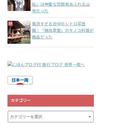
社」は神聖な雰囲気あふれる山
寺だった
風流すぎる台中のレトロ茶芸
館！「無為草堂」のキノコ料理が
絶品だった
カテゴリー