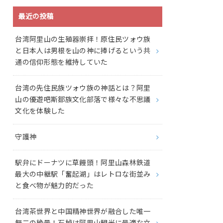
最近の投稿
台湾阿里山の生殖器崇拝！原住民ツォウ族
と日本人は男根を山の神に捧げるという共
通の信仰形態を維持していた
台湾の先住民族ツォウ族の神話とは？阿里
山の優遊吧斯鄒族文化部落で様々な不思議
文化を体験した
守護神
駅弁にドーナツに草饅頭！阿里山森林鉄道
最大の中継駅「奮起湖」はレトロな街並み
と食べ物が魅力的だった
台湾茶世界と中国精神世界が融合した唯一