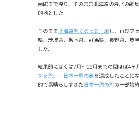
函館まで渡り、そのまま北海道の最北の離
的地とした。
そのまま
北海道をぐるっと一周
し、再びフ
県、茨城県、栃木県、群馬県、長野県、岐
した。
結果的にぼくは7月〜11月までの間ほぼ4ヶ
する旅」
＝
日本一周の旅
を達成したことに
的で素晴らしすぎた
日本一周の旅
の一部始