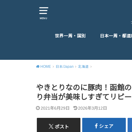
MENU
世界一周・国別
日本一周・都道
東アジア
東南アジア
南アジア
中東
ヨーロッパ
アフリカ
北米
中米
HOME
日本/Japan
北海道
やきとりなのに豚肉！函館の
り弁当が美味しすぎてリピー
2021年6月29日
2026年3月12日
シェア
ポスト