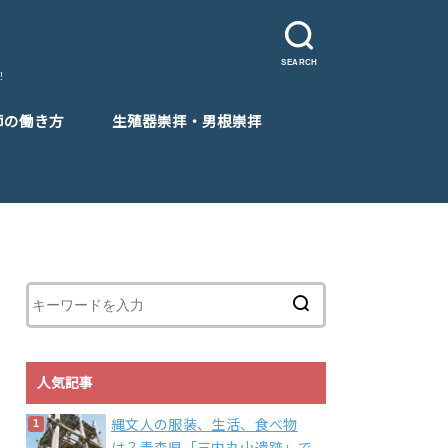
SEARCH
！
師の働き方
生殖器崇拝・男根崇拝
人気記事
縄文人の服装、生活、食べ物