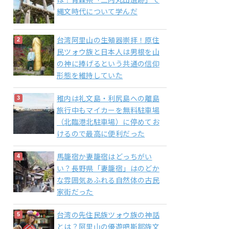
は？青森県「三内丸山遺跡」で
縄文時代について学んだ
台湾阿里山の生殖器崇拝！原住
民ツォウ族と日本人は男根を山
の神に捧げるという共通の信仰
形態を維持していた
稚内は礼文島・利尻島への離島
旅行中もマイカーを無料駐車場
（北臨港北駐車場）に停めてお
けるので最高に便利だった
馬籠宿か妻籠宿はどっちがい
い？長野県「妻籠宿」はのどか
な雰囲気あふれる自然体の古民
家街だった
台湾の先住民族ツォウ族の神話
とは？阿里山の優遊吧斯鄒族文