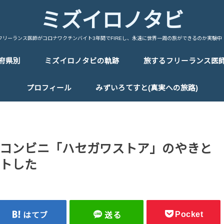
ミズイロノタビ
フリーランス医師がコロナワクチンバイト3年間でFIREし、永遠に世界一周の旅ができるのか実験中
府県別
ミズイロノタビの軌跡
旅するフリーランス医
中国/China
台湾/Taiwan
韓国/Korea
タイ/Thailand
マレーシア/Malaysia
シンガポール/Singapore
ベトナム/Vietnam
カンボジア/Cambodia
ラオス/Laos
ミャンマー/Myanmar
インドネシア/Indonesia
インド/India
ネパール/Nepal
トルコ/Turkey
イラン/Iran
アラブ首長国連邦/UAE
イタリア/Italy
フランス/France
スペイン/Spain
ポルトガル/Portugal
ドイツ/Germany
スイス/Switherland
オランダ/Netherland
ベルギー/Bergium
チェコ/Czech Republic
オーストリア/Austria
ハンガリー/Hungary
ポーランド/Poland
エストニア/Estonia
ラトビア/Latvia
リトアニア/Lithuania
フィンランド/Finland
ギリシャ/Greece
ロシア/Russia
エジプト/Egypt
エチオピア/Ethiopia
ケニア/Kenya
ウガンダ/Uganda
ルワンダ/Rwanda
タンザニア/Tanzania
マラウイ/Malawi
ザンビア/Zambia
ジンバブエ/Zinbabwe
ボツワナ/Botswana
ナミビア/Namibia
レソト/Lethoto
南アフリカ共和国/South Africa
モロッコ/Morocco
カナダ/Canada
メキシコ/Mexico
キューバ/cuba
プロフィール
みずいろてすと(真実への旅路)
コンビニ「ハセガワストア」のやきと
トした
Pocket
はてブ
送る