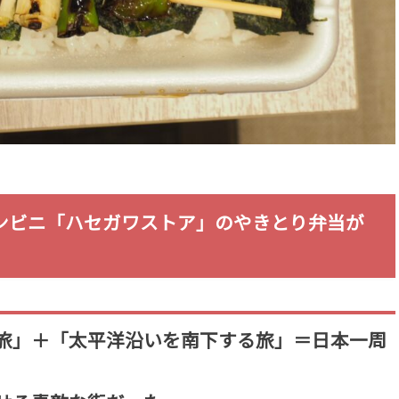
ンビニ「ハセガワストア」のやきとり弁当が
旅」＋「太平洋沿いを南下する旅」＝日本一周