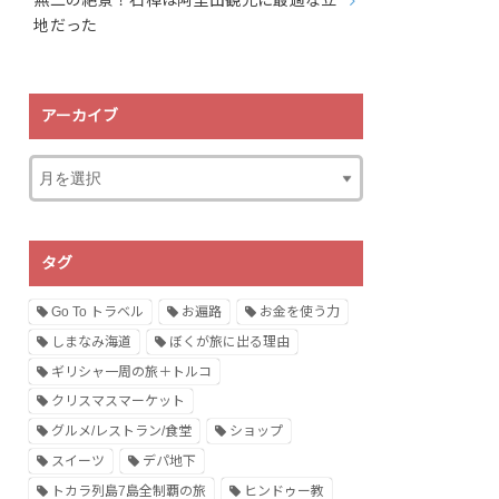
無二の絶景！石棹は阿里山観光に最適な立
地だった
アーカイブ
タグ
Go To トラベル
お遍路
お金を使う力
しまなみ海道
ぼくが旅に出る理由
ギリシャ一周の旅＋トルコ
クリスマスマーケット
グルメ/レストラン/食堂
ショップ
スイーツ
デパ地下
トカラ列島7島全制覇の旅
ヒンドゥー教