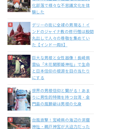
化部落で様々な不思議文化を体
験した
デリーの街に全裸の男現る！イ
ンドのジャイナ教の修行僧は股間
丸出しで人々の尊敬を集めてい
た【インド一周8】
巨大な男根と女性器像！長崎県
雲仙「木花聞那姫神社」で生命
と日本信仰の根源を目の当たり
にする
世界の男根信仰と繋がる！あま
りに男性的特徴を持つ台湾・金
門島の風獅爺は男根の化身
台風直撃！宮崎県の海辺の洞窟
神社・鵜戸神宮が大迫力だった