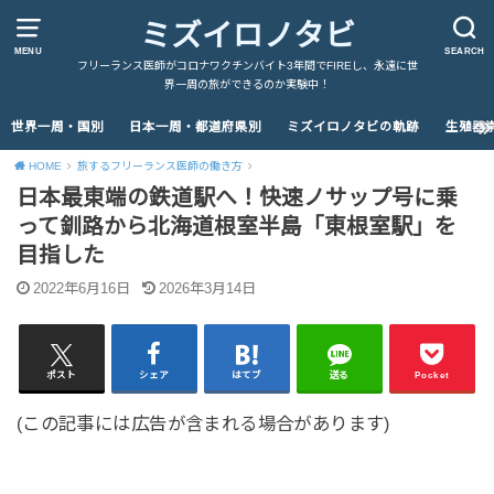
ミズイロノタビ
MENU
SEARCH
フリーランス医師がコロナワクチンバイト3年間でFIREし、永遠に世
界一周の旅ができるのか実験中！
世界一周・国別
日本一周・都道府県別
ミズイロノタビの軌跡
生殖器
HOME
旅するフリーランス医師の働き方
日本最東端の鉄道駅へ！快速ノサップ号に乗
って釧路から北海道根室半島「東根室駅」を
目指した
2022年6月16日
2026年3月14日
ポスト
シェア
はてブ
送る
Pocket
(この記事には広告が含まれる場合があります)