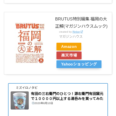
BRUTUS特別編集 福岡の大
正解(マガジンハウスムック)
created by
Rinker
マガジンハウス
Amazon
楽天市場
Yahooショッピング
ミズイロノタビ
有田の三右衛門のひとつ！源右衛門有田窯元
で１００００円以上する湯呑みを買ってみた
2020年8月10日