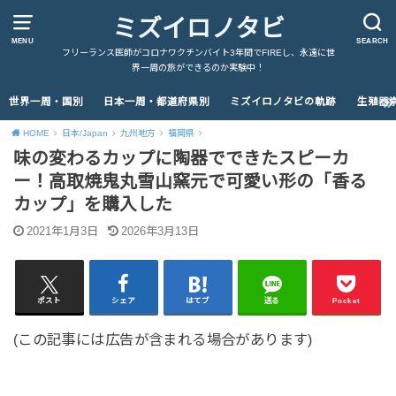
ミズイロノタビ
MENU
SEARCH
フリーランス医師がコロナワクチンバイト3年間でFIREし、永遠に世
界一周の旅ができるのか実験中！
世界一周・国別
日本一周・都道府県別
ミズイロノタビの軌跡
生殖器
HOME
日本/Japan
九州地方
福岡県
味の変わるカップに陶器でできたスピーカ
ー！高取焼鬼丸雪山窯元で可愛い形の「香る
カップ」を購入した
2021年1月3日
2026年3月13日
ポスト
シェア
はてブ
送る
Pocket
(この記事には広告が含まれる場合があります)