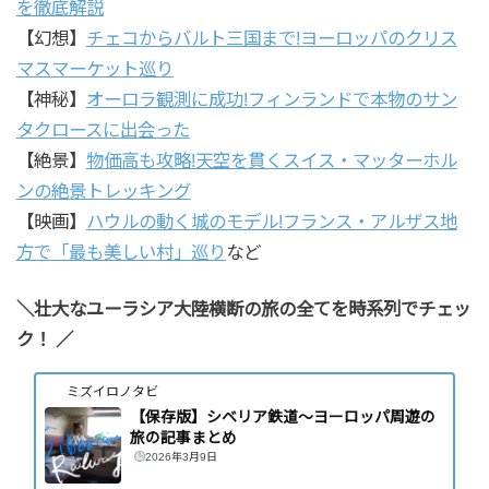
を徹底解説
【幻想】
チェコからバルト三国まで!ヨーロッパのクリス
マスマーケット巡り
【神秘】
オーロラ観測に成功!フィンランドで本物のサン
タクロースに出会った
【絶景】
物価高も攻略!天空を貫くスイス・マッターホル
ンの絶景トレッキング
【映画】
ハウルの動く城のモデル!フランス・アルザス地
方で「最も美しい村」巡り
など
＼壮大なユーラシア大陸横断の旅の全てを時系列でチェッ
ク！
／
ミズイロノタビ
【保存版】シベリア鉄道～ヨーロッパ周遊の
旅の記事まとめ
2026年3月9日