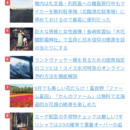
稚内は礼文島・利尻島への離島旅行中もマ
イカーを無料駐車場（北臨港北駐車場）に
停めておけるので最高に便利だった
巨大な男根と女性器像！長崎県雲仙「木花
聞那姫神社」で生命と日本信仰の根源を目
の当たりにする
ラントヴァッサー橋を見るための座席指定
のコツとは！スイス氷河特急のオンライン
予約方法を徹底解説
9月でも美しい花だらけ！富良野「ファー
ム富田」「かんのファーム」は無料で北海
道的お花畑の絶景を楽しめた
エーゲ航空の手荷物チェックは厳しい?ギ
リシャでは2/3の確率で重量オーバーの追