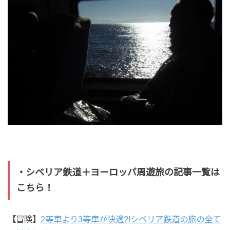
・シベリア鉄道＋ヨーロッパ周遊旅の記事一覧は
こちら！
【冒険】
2等車より3等車が快適?!シベリア鉄道の旅の全て