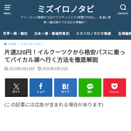
ミズイロノタビ
MENU
SEARCH
フリーランス医師がコロナワクチンバイト3年間でFIREし、永遠に世
界一周の旅ができるのか実験中！
世界一周・国別
日本一周・都道府県別
ミズイロノタビの軌跡
生殖器
HOME
ミズイロノタビ
片道220円！イルクーツクから格安バスに乗っ
てバイカル湖へ行く方法を徹底解説
2019年3月19日
2026年3月12日
ポスト
シェア
はてブ
送る
Pocket
(この記事には広告が含まれる場合があります)