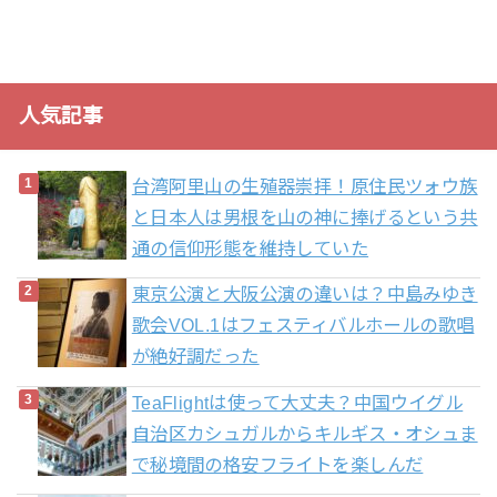
人気記事
台湾阿里山の生殖器崇拝！原住民ツォウ族
と日本人は男根を山の神に捧げるという共
通の信仰形態を維持していた
東京公演と大阪公演の違いは？中島みゆき
歌会VOL.1はフェスティバルホールの歌唱
が絶好調だった
TeaFlightは使って大丈夫？中国ウイグル
自治区カシュガルからキルギス・オシュま
で秘境間の格安フライトを楽しんだ