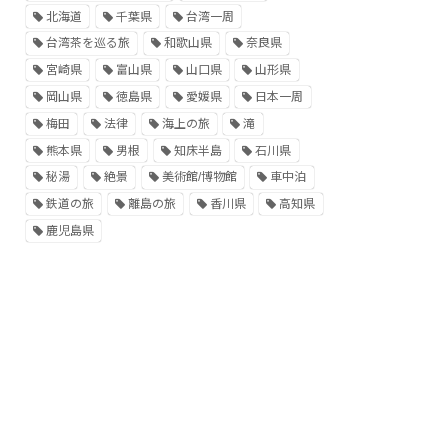
北海道
千葉県
台湾一周
台湾茶を巡る旅
和歌山県
奈良県
宮崎県
富山県
山口県
山形県
岡山県
徳島県
愛媛県
日本一周
梅田
法律
海上の旅
滝
熊本県
男根
知床半島
石川県
秘湯
絶景
美術館/博物館
車中泊
鉄道の旅
離島の旅
香川県
高知県
鹿児島県