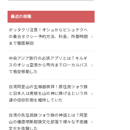
最近の投稿
ボッタクリ注意！オシュからビシュケクへ
の乗合タクシー予約方法、料金、所要時間
まで徹底解説
中央アジア旅行の必須アプリとは？キルギ
スのオシュ空港から市内までローカルバス
で格安移動した
台湾阿里山の生殖器崇拝！原住民ツォウ族
と日本人は男根を山の神に捧げるという共
通の信仰形態を維持していた
台湾の先住民族ツォウ族の神話とは？阿里
山の優遊吧斯鄒族文化部落で様々な不思議
文化を体験した