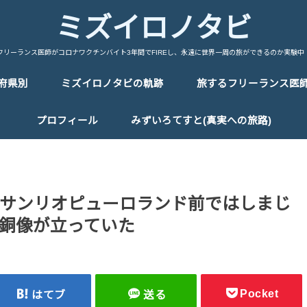
ミズイロノタビ
フリーランス医師がコロナワクチンバイト3年間でFIREし、永遠に世界一周の旅ができるのか実験中
府県別
ミズイロノタビの軌跡
旅するフリーランス医
中国/China
台湾/Taiwan
韓国/Korea
タイ/Thailand
マレーシア/Malaysia
シンガポール/Singapore
ベトナム/Vietnam
カンボジア/Cambodia
ラオス/Laos
ミャンマー/Myanmar
インドネシア/Indonesia
インド/India
ネパール/Nepal
トルコ/Turkey
イラン/Iran
アラブ首長国連邦/UAE
イタリア/Italy
フランス/France
スペイン/Spain
ポルトガル/Portugal
ドイツ/Germany
スイス/Switherland
オランダ/Netherland
ベルギー/Bergium
チェコ/Czech Republic
オーストリア/Austria
ハンガリー/Hungary
ポーランド/Poland
エストニア/Estonia
ラトビア/Latvia
リトアニア/Lithuania
フィンランド/Finland
ギリシャ/Greece
ロシア/Russia
エジプト/Egypt
エチオピア/Ethiopia
ケニア/Kenya
ウガンダ/Uganda
ルワンダ/Rwanda
タンザニア/Tanzania
マラウイ/Malawi
ザンビア/Zambia
ジンバブエ/Zinbabwe
ボツワナ/Botswana
ナミビア/Namibia
レソト/Lethoto
南アフリカ共和国/South Africa
モロッコ/Morocco
カナダ/Canada
メキシコ/Mexico
キューバ/cuba
プロフィール
みずいろてすと(真実への旅路)
サンリオピューロランド前ではしまじ
銅像が立っていた
Pocket
はてブ
送る