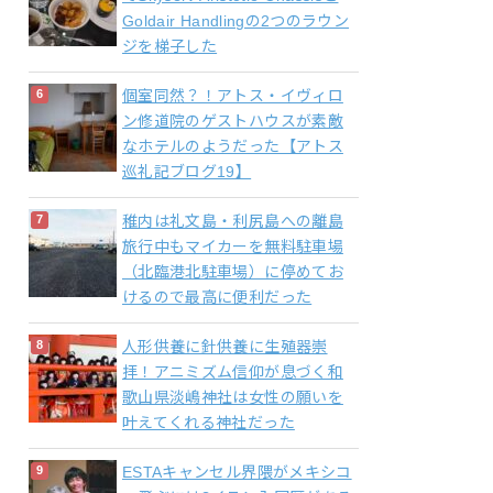
Goldair Handlingの2つのラウン
ジを梯子した
個室同然？！アトス・イヴィロ
ン修道院のゲストハウスが素敵
なホテルのようだった【アトス
巡礼記ブログ19】
稚内は礼文島・利尻島への離島
旅行中もマイカーを無料駐車場
（北臨港北駐車場）に停めてお
けるので最高に便利だった
人形供養に針供養に生殖器崇
拝！アニミズム信仰が息づく和
歌山県淡嶋神社は女性の願いを
叶えてくれる神社だった
ESTAキャンセル界隈がメキシコ