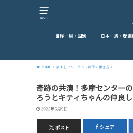
MENU
世界一周・国別
日本一周・都道
東アジア
東南アジア
南アジア
中東
ヨーロッパ
アフリカ
北米
中米
HOME
旅するフリーランス医師の働き方
奇跡の共演！多摩センターの
ろうとキティちゃんの仲良し
2022年5月9日
シェア
ポスト