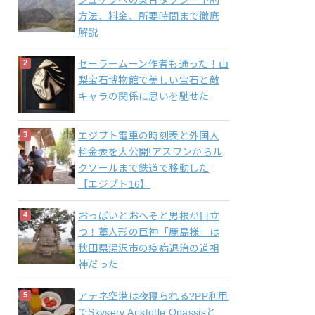
シュケクへの乗合タクシー予約
方法、料金、所要時間まで徹底
解説
セーラームーン作者も通った！山
梨宝石博物館で美しい宝石と敵
キャラの関係に思いを馳せた
エジプト電車の時刻表と外国人
料金表を大公開!アスワンからル
クソールまで鉄道で移動した
【エジプト16】
おっぱいとおへそと男根が目立
つ！藁人形の巨神「鹿島様」は
秋田県湯沢市の疫病退治の道祖
神だった
アテネ空港は夜寝られる?PP利用
でSkyserv Aristotle Onassisと