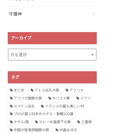
守護神
アーカイブ
タグ
まとめ
アトス巡礼の旅
アフリカ
アフリカ縦断の旅
キリスト教
ジブリ
スペイン巡礼
フランスの最も美しい村
プロが選ぶ日本のホテル・旅館100選
ホテル/宿
マレー半島南下の旅
三重県
中国大陸東部縦断の旅
中島みゆき