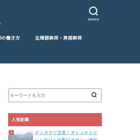
SEARCH
！
師の働き方
生殖器崇拝・男根崇拝
人気記事
ボッタクリ注意！オシュからビ