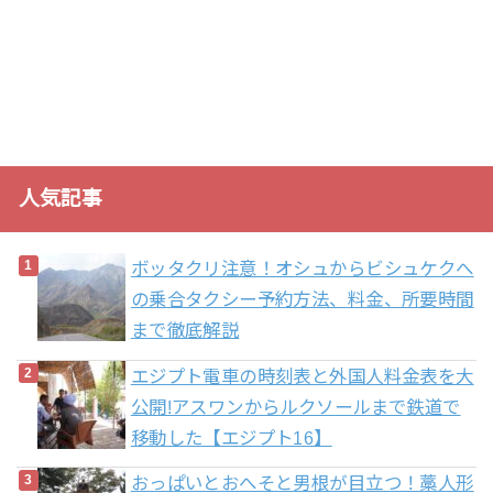
人気記事
ボッタクリ注意！オシュからビシュケクへ
の乗合タクシー予約方法、料金、所要時間
まで徹底解説
エジプト電車の時刻表と外国人料金表を大
公開!アスワンからルクソールまで鉄道で
移動した【エジプト16】
おっぱいとおへそと男根が目立つ！藁人形