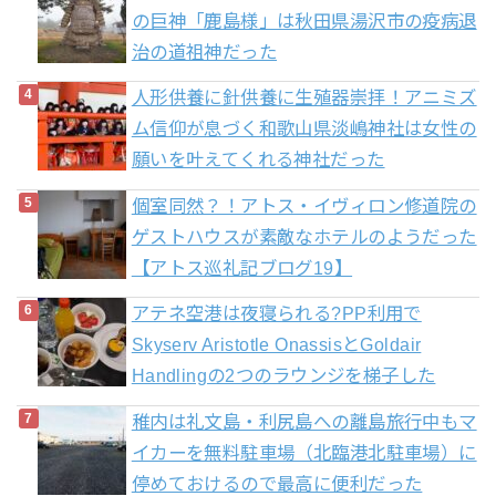
の巨神「鹿島様」は秋田県湯沢市の疫病退
治の道祖神だった
人形供養に針供養に生殖器崇拝！アニミズ
ム信仰が息づく和歌山県淡嶋神社は女性の
願いを叶えてくれる神社だった
個室同然？！アトス・イヴィロン修道院の
ゲストハウスが素敵なホテルのようだった
【アトス巡礼記ブログ19】
アテネ空港は夜寝られる?PP利用で
Skyserv Aristotle OnassisとGoldair
Handlingの2つのラウンジを梯子した
稚内は礼文島・利尻島への離島旅行中もマ
イカーを無料駐車場（北臨港北駐車場）に
停めておけるので最高に便利だった