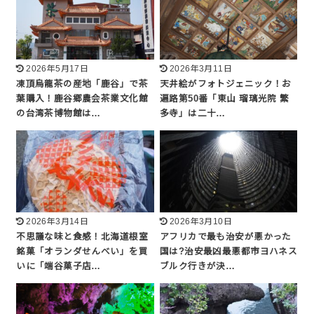
2026年5月17日
2026年3月11日
凍頂烏龍茶の産地「鹿谷」で茶
天井絵がフォトジェニック！お
葉購入！鹿谷郷農会茶業文化館
遍路第50番「東山 瑠璃光院 繁
の台湾茶博物館は…
多寺」は二十…
2026年3月14日
2026年3月10日
不思議な味と食感！北海道根室
アフリカで最も治安が悪かった
銘菓「オランダせんべい」を買
国は?治安最凶最悪都市ヨハネス
いに「端谷菓子店…
ブルク行きが決…