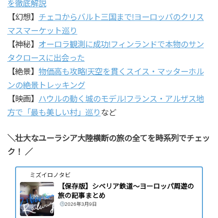
を徹底解説
【幻想】
チェコからバルト三国まで!ヨーロッパのクリス
マスマーケット巡り
【神秘】
オーロラ観測に成功!フィンランドで本物のサン
タクロースに出会った
【絶景】
物価高も攻略!天空を貫くスイス・マッターホル
ンの絶景トレッキング
【映画】
ハウルの動く城のモデル!フランス・アルザス地
方で「最も美しい村」巡り
など
＼壮大なユーラシア大陸横断の旅の全てを時系列でチェッ
ク！
／
ミズイロノタビ
【保存版】シベリア鉄道～ヨーロッパ周遊の
旅の記事まとめ
2026年3月9日