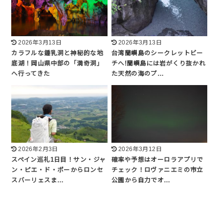
2026年3月13日
2026年3月13日
カラフルな鍾乳洞と神秘的な地
台湾蘭嶼島のシークレットビー
底湖！岡山県中部の「満奇洞」
チへ!蘭嶼島には岩がくり抜かれ
へ行ってきた
た天然の海のプ…
2026年2月3日
2026年3月12日
スペイン巡礼1日目！サン・ジャ
確率や予想はオーロラアプリで
ン・ピエ・ド・ポーからロンセ
チェック！ロヴァニエミの市立
スバーリェスま…
公園から自力でオ…