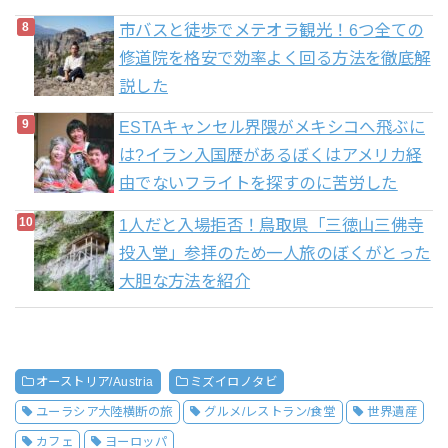
市バスと徒歩でメテオラ観光！6つ全ての
修道院を格安で効率よく回る方法を徹底解
説した
ESTAキャンセル界隈がメキシコへ飛ぶに
は?イラン入国歴があるぼくはアメリカ経
由でないフライトを探すのに苦労した
1人だと入場拒否！鳥取県「三徳山三佛寺
投入堂」参拝のため一人旅のぼくがとった
大胆な方法を紹介
オーストリア/Austria
ミズイロノタビ
ユーラシア大陸横断の旅
グルメ/レストラン/食堂
世界遺産
カフェ
ヨーロッパ