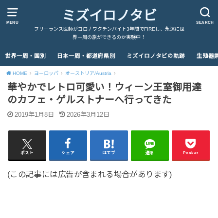
ミズイロノタビ
MENU
SEARCH
フリーランス医師がコロナワクチンバイト3年間でFIREし、永遠に世
界一周の旅ができるのか実験中！
世界一周・国別
日本一周・都道府県別
ミズイロノタビの軌跡
生殖器
HOME
ヨーロッパ
オーストリア/Austria
華やかでレトロ可愛い！ウィーン王室御用達
のカフェ・ゲルストナーへ行ってきた
2019年1月8日
2026年3月12日
ポスト
シェア
はてブ
送る
Pocket
(この記事には広告が含まれる場合があります)