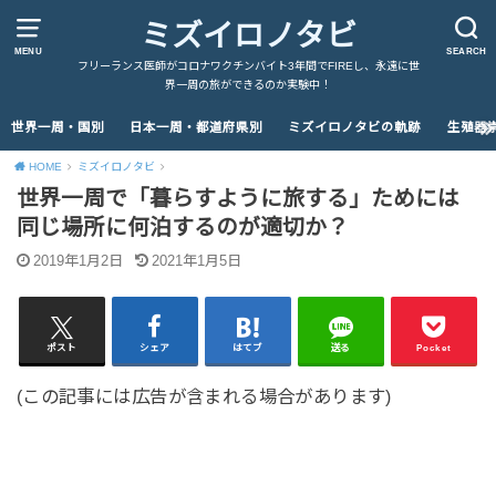
ミズイロノタビ
MENU
SEARCH
フリーランス医師がコロナワクチンバイト3年間でFIREし、永遠に世
界一周の旅ができるのか実験中！
世界一周・国別
日本一周・都道府県別
ミズイロノタビの軌跡
生殖器
HOME
ミズイロノタビ
世界一周で「暮らすように旅する」ためには
同じ場所に何泊するのが適切か？
2019年1月2日
2021年1月5日
ポスト
シェア
はてブ
送る
Pocket
(この記事には広告が含まれる場合があります)