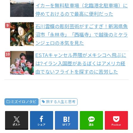
イカーを無料駐車場（北臨港北駐車場）に
停めておけるので最高に便利だった
石川雲蝶の彫刻芸術がすごすぎ！新潟県魚
沼市「永林寺」「西福寺」で越後のミケラ
ンジェロの本気を見た
ESTAキャンセル界隈がメキシコへ飛ぶに
は?イラン入国歴があるぼくはアメリカ経
由でないフライトを探すのに苦労した
ミズイロノタビ
旅する人生と思考
ポスト
シェア
はてブ
送る
Pocket