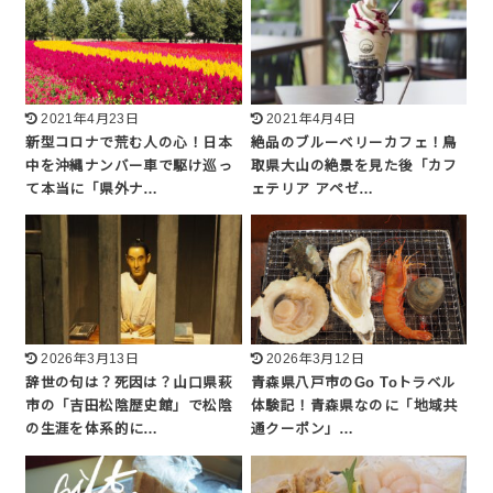
2021年4月23日
2021年4月4日
新型コロナで荒む人の心！日本
絶品のブルーベリーカフェ！鳥
中を沖縄ナンバー車で駆け巡っ
取県大山の絶景を見た後「カフ
て本当に「県外ナ…
ェテリア アペゼ…
2026年3月13日
2026年3月12日
辞世の句は？死因は？山口県萩
青森県八戸市のGo Toトラベル
市の「吉田松陰歴史館」で松陰
体験記！青森県なのに「地域共
の生涯を体系的に…
通クーポン」…