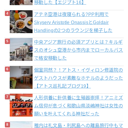
移動した【エジプト16】
アテネ空港は夜寝られる?PP利用で
Skyserv Aristotle OnassisとGoldair
Handlingの2つのラウンジを梯子した
中央アジア旅行の必須アプリとは？キルギ
スのオシュ空港から市内までローカルバス
で格安移動した
個室同然？！アトス・イヴィロン修道院の
ゲストハウスが素敵なホテルのようだった
【アトス巡礼記ブログ19】
人形供養に針供養に生殖器崇拝！アニミズ
ム信仰が息づく和歌山県淡嶋神社は女性の
願いを叶えてくれる神社だった
稚内は礼文島・利尻島への離島旅行中もマ