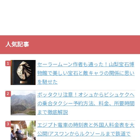
人気記事
セーラームーン作者も通った！山梨宝石博
物館で美しい宝石と敵キャラの関係に思い
を馳せた
ボッタクリ注意！オシュからビシュケクへ
の乗合タクシー予約方法、料金、所要時間
まで徹底解説
エジプト電車の時刻表と外国人料金表を大
公開!アスワンからルクソールまで鉄道で