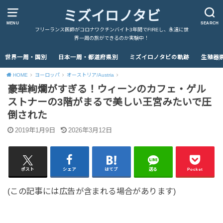
ミズイロノタビ
MENU
SEARCH
フリーランス医師がコロナワクチンバイト3年間でFIREし、永遠に世
界一周の旅ができるのか実験中！
世界一周・国別
日本一周・都道府県別
ミズイロノタビの軌跡
生殖器
HOME
ヨーロッパ
オーストリア/Austria
豪華絢爛がすぎる！ウィーンのカフェ・ゲル
ストナーの3階がまるで美しい王宮みたいで圧
倒された
2019年1月9日
2026年3月12日
ポスト
シェア
はてブ
送る
Pocket
(この記事には広告が含まれる場合があります)