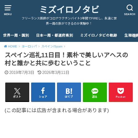
ミズイロノタビ
MENU
SEARCH
フリーランス医師がコロナワクチンバイト3年間でFIREし、永遠に世
界一周の旅ができるのか実験中！
世界一周・国別
日本一周・都道府県別
ミズイロノタビの軌跡
生殖器
HOME
ヨーロッパ
スペイン/Spain
スペイン巡礼11日目！素朴で美しいアヘスの
村と誰かと共に歩むということ
2019年7月3日
2026年3月11日
ポスト
シェア
はてブ
送る
Pocket
(この記事には広告が含まれる場合があります)