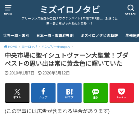
ミズイロノタビ
MENU
SEARCH
フリーランス医師がコロナワクチンバイト3年間でFIREし、永遠に世
界一周の旅ができるのか実験中！
世界一周・国別
日本一周・都道府県別
ミズイロノタビの軌跡
生殖器
HOME
ヨーロッパ
ハンガリー/Hungary
中央市場に聖イシュトヴァーン大聖堂！ブダ
ペストの思い出は常に黄金色に輝いていた
2019年1月7日
2026年3月12日
ポスト
シェア
はてブ
送る
Pocket
(この記事には広告が含まれる場合があります)