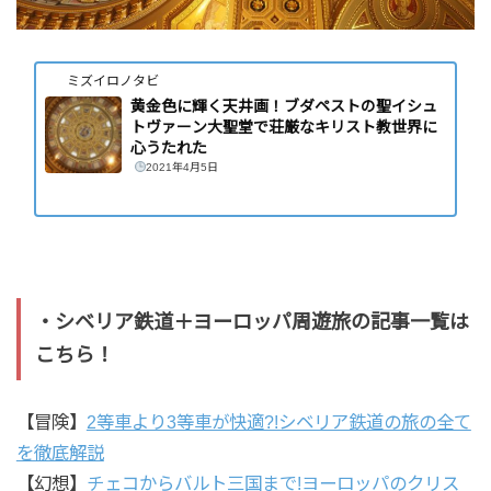
ミズイロノタビ
黄金色に輝く天井画！ブダペストの聖イシュ
トヴァーン大聖堂で荘厳なキリスト教世界に
心うたれた
2021年4月5日
・シベリア鉄道＋ヨーロッパ周遊旅の記事一覧は
こちら！
【冒険】
2等車より3等車が快適?!シベリア鉄道の旅の全て
を徹底解説
【幻想】
チェコからバルト三国まで!ヨーロッパのクリス