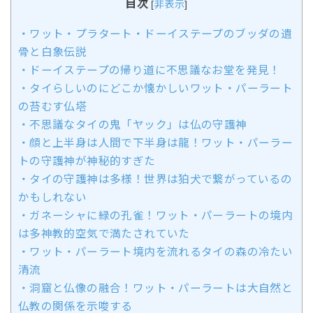
目次
[
非表示
]
・ワット・プラタート・ドーイステープのブッダの遺
骨と白象伝説
・ドーイステープの帰り道に不思議なお堂を発見！
・タイらしいのにどこか懐かしいワット・パーラート
の苔むす仏塔
・不思議なタイの鬼「ヤック」は仏の守護神
・顔と上半身は人間で下半身は龍！ワット・パーラー
トの守護神が神秘的すぎた
・タイの守護神は多様！世界は狛犬で繋がっているの
かもしれない
・ガネーシャに緑の孔雀！ワット・パーラートの境内
は多神教的空気で満たされていた
・ワット・パーラート境内を流れるタイの森の冷たい
清流
・洞窟と仏像の融合！ワット・パーラートは大自然と
仏教の関係を示唆する