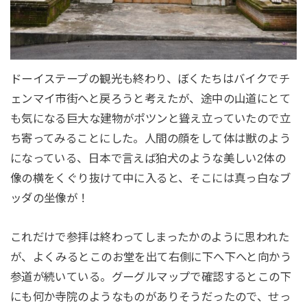
ドーイステープの観光も終わり、ぼくたちはバイクでチ
ェンマイ市街へと戻ろうと考えたが、途中の山道にとて
も気になる巨大な建物がポツンと聳え立っていたので立
ち寄ってみることにした。人間の顔をして体は獣のよう
になっている、日本で言えば狛犬のような美しい2体の
像の横をくぐり抜けて中に入ると、そこには真っ白なブ
ッダの坐像が！
これだけで参拝は終わってしまったかのように思われた
が、よくみるとこのお堂を出て右側に下へ下へと向かう
参道が続いている。グーグルマップで確認するとこの下
にも何か寺院のようなものがありそうだったので、せっ