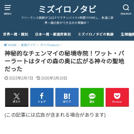
ミズイロノタビ
MENU
SEARCH
フリーランス医師がコロナワクチンバイト3年間でFIREし、永遠に世
界一周の旅ができるのか実験中！
世界一周・国別
日本一周・都道府県別
ミズイロノタビの軌跡
生殖器
HOME
東南アジア
タイ/Thailand
神秘的なチェンマイの秘境寺院！ワット・パ
ーラートはタイの森の奥に広がる神々の聖地
だった
2023年2月7日
2026年3月10日
ポスト
シェア
はてブ
送る
Pocket
(この記事には広告が含まれる場合があります)