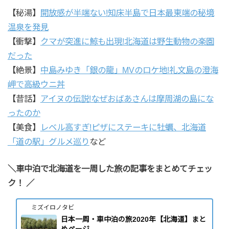
【秘湯】
開放感が半端ない!知床半島で日本最東端の秘境
温泉を発見
【衝撃】
クマが突進に鯨も出現!北海道は野生動物の楽園
だった
【絶景】
中島みゆき「銀の龍」MVのロケ地!礼文島の澄海
岬で高級ウニ丼
【昔話】
アイヌの伝説!なぜおばあさんは摩周湖の島にな
ったのか
【美食】
レベル高すぎ!ピザにステーキに牡蠣、北海道
「道の駅」グルメ巡り
など
＼車中泊で北海道を一周した旅の記事をまとめてチェッ
ク！ ／
ミズイロノタビ
日本一周・車中泊の旅2020年【北海道】まと
めページ