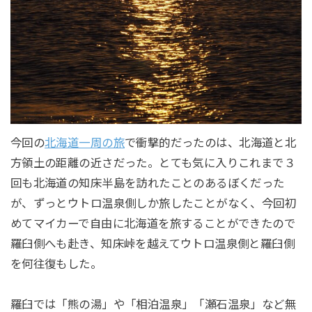
今回の
北海道一周の旅
で衝撃的だったのは、北海道と北
方領土の距離の近さだった。とても気に入りこれまで３
回も北海道の知床半島を訪れたことのあるぼくだった
が、ずっとウトロ温泉側しか旅したことがなく、今回初
めてマイカーで自由に北海道を旅することができたので
羅臼側へも赴き、知床峠を越えてウトロ温泉側と羅臼側
を何往復もした。
羅臼では「熊の湯」や「相泊温泉」「瀬石温泉」など無