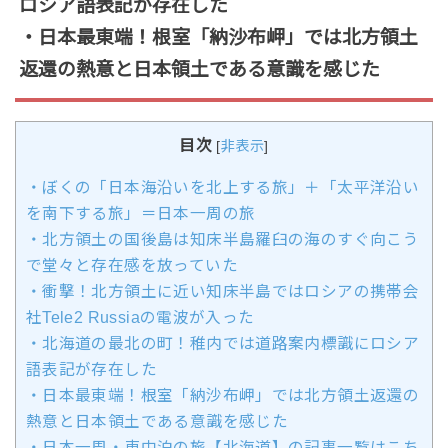
ロシア語表記が存在した
・日本最東端！根室「納沙布岬」では北方領土
返還の熱意と日本領土である意識を感じた
目次
[
非表示
]
・ぼくの「日本海沿いを北上する旅」＋「太平洋沿い
を南下する旅」＝日本一周の旅
・北方領土の国後島は知床半島羅臼の海のすぐ向こう
で堂々と存在感を放っていた
・衝撃！北方領土に近い知床半島ではロシアの携帯会
社Tele2 Russiaの電波が入った
・北海道の最北の町！稚内では道路案内標識にロシア
語表記が存在した
・日本最東端！根室「納沙布岬」では北方領土返還の
熱意と日本領土である意識を感じた
・日本一周・車中泊の旅【北海道】の記事一覧はこち