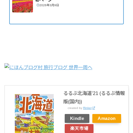
2026年3月9日
るるぶ北海道’21 (るるぶ情報
版(国内))
created by
Rinker
Kindle
Amazon
楽天市場