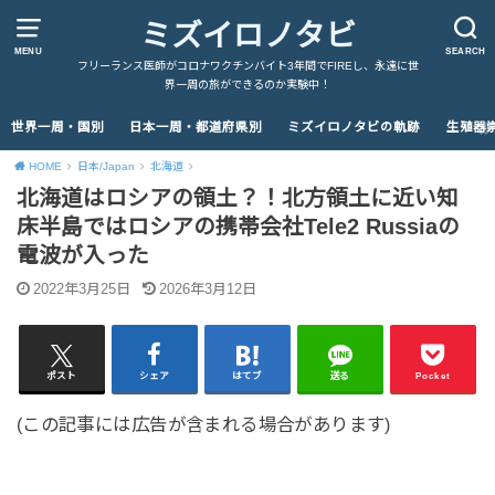
ミズイロノタビ
MENU
SEARCH
フリーランス医師がコロナワクチンバイト3年間でFIREし、永遠に世
界一周の旅ができるのか実験中！
世界一周・国別
日本一周・都道府県別
ミズイロノタビの軌跡
生殖器
HOME
日本/Japan
北海道
北海道はロシアの領土？！北方領土に近い知
床半島ではロシアの携帯会社Tele2 Russiaの
電波が入った
2022年3月25日
2026年3月12日
ポスト
シェア
はてブ
送る
Pocket
(この記事には広告が含まれる場合があります)