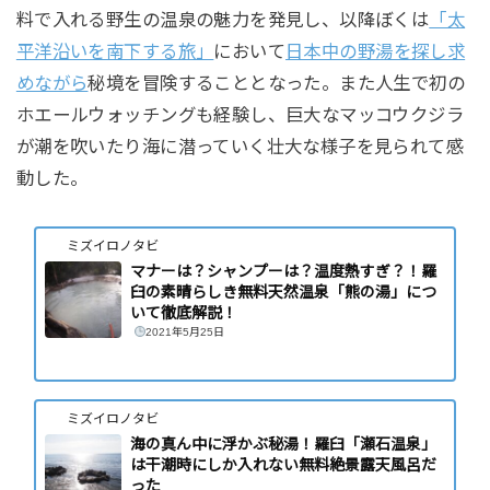
料で入れる野生の温泉の魅力を発見し、以降ぼくは
「太
平洋沿いを南下する旅」
において
日本中の野湯を探し求
めながら
秘境を冒険することとなった。また人生で初の
ホエールウォッチングも経験し、巨大なマッコウクジラ
が潮を吹いたり海に潜っていく壮大な様子を見られて感
動した。
ミズイロノタビ
マナーは？シャンプーは？温度熱すぎ？！羅
臼の素晴らしき無料天然温泉「熊の湯」につ
いて徹底解説！
2021年5月25日
ミズイロノタビ
海の真ん中に浮かぶ秘湯！羅臼「瀬石温泉」
は干潮時にしか入れない無料絶景露天風呂だ
った