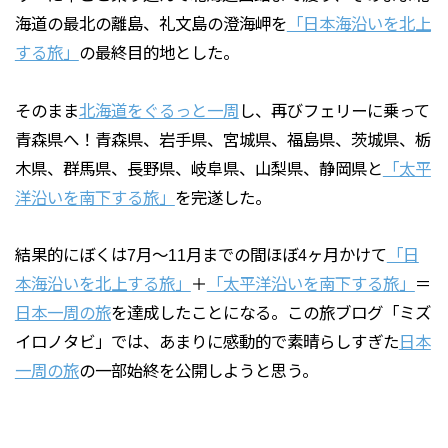
海道の最北の離島、礼文島の澄海岬を
「日本海沿いを北上
する旅」
の最終目的地とした。
そのまま
北海道をぐるっと一周
し、再びフェリーに乗って
青森県へ！青森県、岩手県、宮城県、福島県、茨城県、栃
木県、群馬県、長野県、岐阜県、山梨県、静岡県と
「太平
洋沿いを南下する旅」
を完遂した。
結果的にぼくは7月〜11月までの間ほぼ4ヶ月かけて
「日
本海沿いを北上する旅」
＋
「太平洋沿いを南下する旅」
＝
日本一周の旅
を達成したことになる。この旅ブログ「ミズ
イロノタビ」では、あまりに感動的で素晴らしすぎた
日本
一周の旅
の一部始終を公開しようと思う。