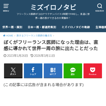
ミズイロノタビ
MENU
SEARCH
フリーランス医師がコロナワクチンバイト3年間でFIREし、永遠に世
界一周の旅ができるのか実験中！
世界一周・国別
日本一周・都道府県別
ミズイロノタビの軌跡
生殖器
HOME
旅するフリーランス医師の働き方
ぼくがフリーランス医師になった理由は、直
感に導かれて世界一周の旅に出たことだった
2023年1月26日
2026年3月11日
ポスト
シェア
はてブ
送る
Pocket
(この記事には広告が含まれる場合があります)