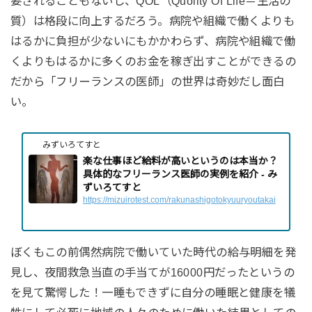
要されることもないし、QOL（Quolity Of Life＝生活の
質）は格段に向上するだろう。病院や組織で働くよりも
はるかに負担が少ないにもかかわらず、病院や組織で働
くよりもはるかに多くのお金を稼ぎ出すことができるの
だから「フリーランスの医師」の世界は奇妙だし面白
い。
みずいろてすと
楽な仕事ほど給料が高いというのは本当か？
具体的なフリーランス医師の実例を紹介 - み
ずいろてすと
https://mizuirotest.com/rakunashigotokyuuryoutakai
ぼくもこの前偶然病院で働いていた時代の給与明細を発
見し、夜間救急当直の手当てが16000円だったというの
を見て驚愕した！一睡もできずに自分の睡眠と健康を犠