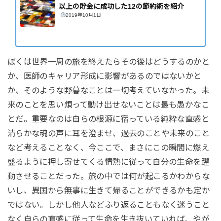
以上の貯金に成功した12の節約術を紹介
2019年10月1日
ぼくは世界一周の旅を終えたらその後はどうするのかと
か、医師のキャリア形成に影響があるのではないかと
か、そのような野暮なことは一切考えていなかった。未
来のことを思い煩って動け出せないことは最も愚かなこ
とだ。重要なのは自らの根源に宿っている純粋な直感と
清らかな魂の声に耳を澄ませ、過去のことや未来のこと
など考えることなく、今ここで、まさにこの瞬間に燃え
盛るように押し寄せてくる情熱に従って自分の生命を躍
動させることだった。旅の中では何が起こるかわからな
いし、異国から無事に生きて帰ることができるかも定か
ではない。しかし他人などふり返ることもなく迷うこと
なく自らの直感に従って生命を生き抜いていれば、やが