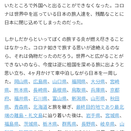
いたところで外国へと出ることができなくなった。コロ
ナは世界中を巡っている日本の旅人達を、残酷なことに
日本に閉じ込めてしまったのだった。
しかしだからといってぼくの旅する炎が燃え尽きること
はなかった。コロナ如きで旅する思いが途絶えるのな
ら、それは偽物だったのだろう。世界へと広がることが
できないのなら、今度は逆に祖国を深める旅に出ようと
思い立ち、4ヶ月かけて車中泊しながら日本を一周し
た。
岡山県
、
広島県
、
山口県
、
福岡県
、
大分県
、
宮崎
県
、
熊本県
、
長崎県
、
島根県
、
鳥取県
、
兵庫県
、
京都
府
、
福井県
、
石川県
、
富山県
、
新潟県
、
山形県
、
秋田
県
、
青森県
、
北海道
と旅を継ぎ、
最終目的地であり最北
端の離島・礼文島
に辿り着いた後は、
岩手県
、
宮城県
、
福島県
、
茨城県
、
栃木県
、
群馬県
、
長野県
、
岐阜県
、
山