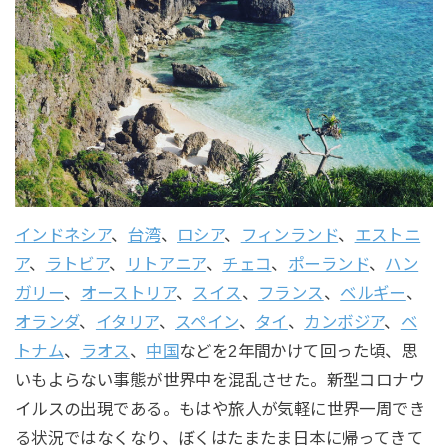
インドネシア
、
台湾
、
ロシア
、
フィンランド
、
エストニ
ア
、
ラトビア
、
リトアニア
、
チェコ
、
ポーランド
、
ハン
ガリー
、
オーストリア
、
スイス
、
フランス
、
ベルギー
、
オランダ
、
イタリア
、
スペイン
、
タイ
、
カンボジア
、
ベ
トナム
、
ラオス
、
中国
などを2年間かけて回った頃、思
いもよらない事態が世界中を混乱させた。新型コロナウ
イルスの出現である。もはや旅人が気軽に世界一周でき
る状況ではなくなり、ぼくはたまたま日本に帰ってきて