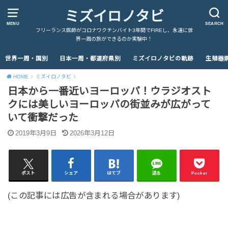
ミズイロノタビ
MENU
SEARCH
フリーランス医師がコロナワクチンバイト3年間でFIREし、永遠に世
界一周の旅ができるのか実験中！
世界一周・国別
日本一周・都道府県別
ミズイロノタビの軌跡
生殖器
HOME
ミズイロノタビ
日本から一番近いヨーロッパ！ウラジオスト
クには美しいヨーロッパの街並みが広がって
いて衝撃だった
2019年3月9日
2026年3月12日
ポスト
シェア
はてブ
送る
Pocket
(この記事には広告が含まれる場合があります)