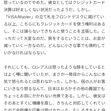
怒っているのでやめた。彼女としてはクレジットカード
決算は好ましくない状況だったようだ。しかし、
「VISA/Master」の立て札をフロントデスクに掲げてい
る以上、こちらにもクレジットカードを使う権利はある
し、そこは譲らないできちんと使うことを主張した。こ
っちだって大変なのだ。旅をするということは、お金が
減っていく一方なのだ。どんなに小さな事でも倹約して
いかなければならない。
それにしても、ロシア人は怒ったような顔をしていると
はよく噂に聞いていたが、まさか一発目からこんなに本
気で怒られるとは思わなかった。しかも、宿の人がお客
にいきなり怒るなんて、日本はおろかその他の異国でも
ちょっとお目にかかれない光景である。しかし、彼女は
そのあとすぐに機嫌を直し、きちんと対応してくれてい
たので全然嫌な印象は受けなかった。むしろきちんと自