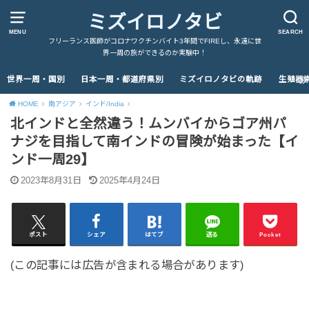
ミズイロノタビ
MENU
SEARCH
フリーランス医師がコロナワクチンバイト3年間でFIREし、永遠に世
界一周の旅ができるのか実験中！
世界一周・国別
日本一周・都道府県別
ミズイロノタビの軌跡
生殖器
HOME
南アジア
インド/India
北インドと全然違う！ムンバイからゴア州パ
ナジを目指して南インドの冒険が始まった【イ
ンド一周29】
2023年8月31日
2025年4月24日
ポスト
シェア
はてブ
送る
Pocket
(この記事には広告が含まれる場合があります)