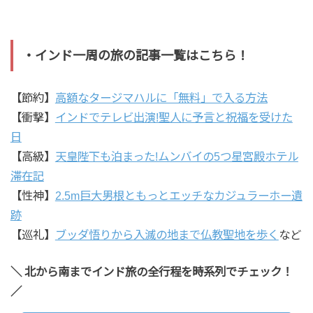
・インド一周の旅の記事一覧はこちら！
【節約】
高額なタージマハルに「無料」で入る方法
【衝撃】
インドでテレビ出演!聖人に予言と祝福を受けた
日
【高級】
天皇陛下も泊まった!ムンバイの5つ星宮殿ホテル
滞在記
【性神】
2.5m巨大男根ともっとエッチなカジュラーホー遺
跡
【巡礼】
ブッダ悟りから入滅の地まで仏教聖地を歩く
など
＼ 北から南までインド旅の全行程を時系列でチェック！
／