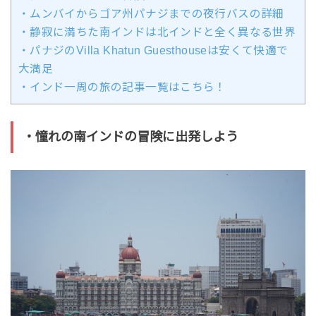
・ムンバイからゴア州パナジまでの夜行バスの詳細
・静寂に満ちた南インドは北インドと全く異なる世界
・パナジのVilla Khatun Guesthouseは安くて快適で
大満足
・インド一周の旅の記事一覧はこちら！
・憧れの南インドの冒険に出発しよう