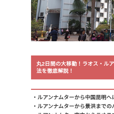
丸2日間の大移動！ラオス・ル
法を徹底解説！
・ルアンナムターから中国昆明へ
・ルアンナムターから景洪までの