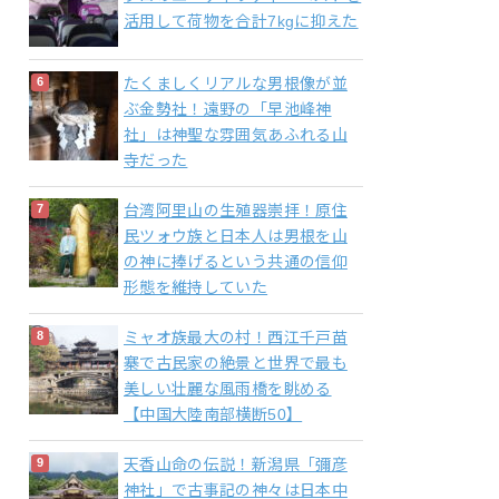
活用して荷物を合計7kgに抑えた
たくましくリアルな男根像が並
ぶ金勢社！遠野の「早池峰神
社」は神聖な雰囲気あふれる山
寺だった
台湾阿里山の生殖器崇拝！原住
民ツォウ族と日本人は男根を山
の神に捧げるという共通の信仰
形態を維持していた
ミャオ族最大の村！西江千戸苗
寨で古民家の絶景と世界で最も
美しい壮麗な風雨橋を眺める
【中国大陸南部横断50】
天香山命の伝説！新潟県「彌彦
神社」で古事記の神々は日本中