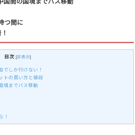
中国間の国境までバス移動
待つ間に
着！
目次
[
非表示
]
由でしか行けない！
ットの買い方と値段
国境までバス移動
ら！