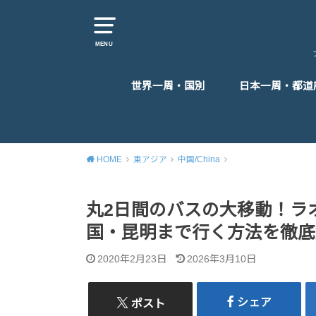
MENU
世界一周・国別
日本一周・都道
東アジア
東南アジア
南アジア
中東
ヨーロッパ
アフリカ
北米
中米
HOME
東アジア
中国/China
丸2日間のバスの大移動！ラ
国・昆明まで行く方法を徹底
2020年2月23日
2026年3月10日
シェア
ポスト