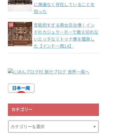
に満遍なく存在していることを
知った
官能的すぎる男女交合像！イン
ドのカジュラーホーで数え切れな
いエッチなミトゥナ像を鑑賞し
た【インド一周14】
カテゴリー