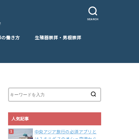
SEARCH
！
師の働き方
生殖器崇拝・男根崇拝
人気記事
中央アジア旅行の必須アプリと