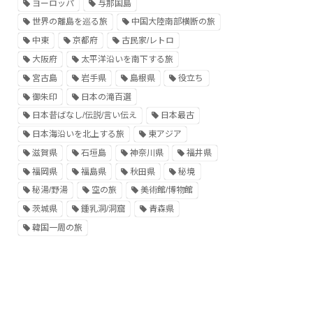
ヨーロッパ
与那国島
世界の離島を巡る旅
中国大陸南部横断の旅
中東
京都府
古民家/レトロ
大阪府
太平洋沿いを南下する旅
宮古島
岩手県
島根県
役立ち
御朱印
日本の滝百選
日本昔ばなし/伝説/言い伝え
日本最古
日本海沿いを北上する旅
東アジア
滋賀県
石垣島
神奈川県
福井県
福岡県
福島県
秋田県
秘境
秘湯/野湯
空の旅
美術館/博物館
茨城県
鍾乳洞/洞窟
青森県
韓国一周の旅