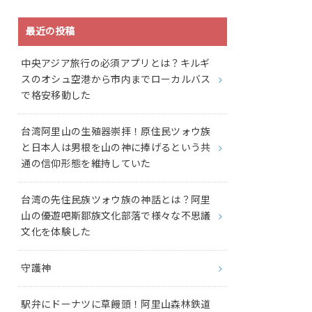
最近の投稿
中央アジア旅行の必須アプリとは？キルギ
スのオシュ空港から市内までローカルバス
で格安移動した
台湾阿里山の生殖器崇拝！原住民ツォウ族
と日本人は男根を山の神に捧げるという共
通の信仰形態を維持していた
台湾の先住民族ツォウ族の神話とは？阿里
山の優遊吧斯鄒族文化部落で様々な不思議
文化を体験した
守護神
駅弁にドーナツに草饅頭！阿里山森林鉄道