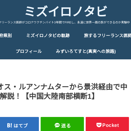
ミズイロノタビ
フリーランス医師がコロナワクチンバイト3年間でFIREし、永遠に世界一周の旅ができるのか実験中
府県別
ミズイロノタビの軌跡
旅するフリーランス医
中国/China
台湾/Taiwan
韓国/Korea
タイ/Thailand
マレーシア/Malaysia
シンガポール/Singapore
ベトナム/Vietnam
カンボジア/Cambodia
ラオス/Laos
ミャンマー/Myanmar
インドネシア/Indonesia
インド/India
ネパール/Nepal
トルコ/Turkey
イラン/Iran
アラブ首長国連邦/UAE
イタリア/Italy
フランス/France
スペイン/Spain
ポルトガル/Portugal
ドイツ/Germany
スイス/Switherland
オランダ/Netherland
ベルギー/Bergium
チェコ/Czech Republic
オーストリア/Austria
ハンガリー/Hungary
ポーランド/Poland
エストニア/Estonia
ラトビア/Latvia
リトアニア/Lithuania
フィンランド/Finland
ギリシャ/Greece
ロシア/Russia
エジプト/Egypt
エチオピア/Ethiopia
ケニア/Kenya
ウガンダ/Uganda
ルワンダ/Rwanda
タンザニア/Tanzania
マラウイ/Malawi
ザンビア/Zambia
ジンバブエ/Zinbabwe
ボツワナ/Botswana
ナミビア/Namibia
レソト/Lethoto
南アフリカ共和国/South Africa
モロッコ/Morocco
カナダ/Canada
メキシコ/Mexico
キューバ/cuba
プロフィール
みずいろてすと(真実への旅路)
オス・ルアンナムターから景洪経由で中
解説！【中国大陸南部横断1】
Pocket
はてブ
送る