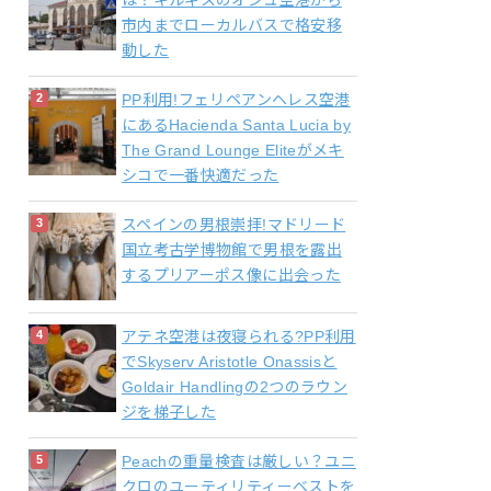
は？キルギスのオシュ空港から
市内までローカルバスで格安移
動した
PP利用!フェリペアンヘレス空港
にあるHacienda Santa Lucia by
The Grand Lounge Eliteがメキ
シコで一番快適だった
スペインの男根崇拝!マドリード
国立考古学博物館で男根を露出
するプリアーポス像に出会った
アテネ空港は夜寝られる?PP利用
でSkyserv Aristotle Onassisと
Goldair Handlingの2つのラウン
ジを梯子した
Peachの重量検査は厳しい？ユニ
クロのユーティリティーベストを