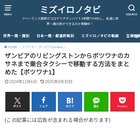
ミズイロノタビ
MENU
SEARCH
フリーランス医師がコロナワクチンバイト3年間でFIREし、永遠に世
界一周の旅ができるのか実験中！
世界一周・国別
日本一周・都道府県別
ミズイロノタビの軌跡
生殖器
HOME
アフリカ
ザンビア/Zambia
ザンビアのリビングストンからボツワナのカ
サネまで乗合タクシーで移動する方法をまと
めた【ボツワナ1】
2024年11月6日
2025年8月30日
ポスト
シェア
はてブ
送る
Pocket
(この記事には広告が含まれる場合があります)