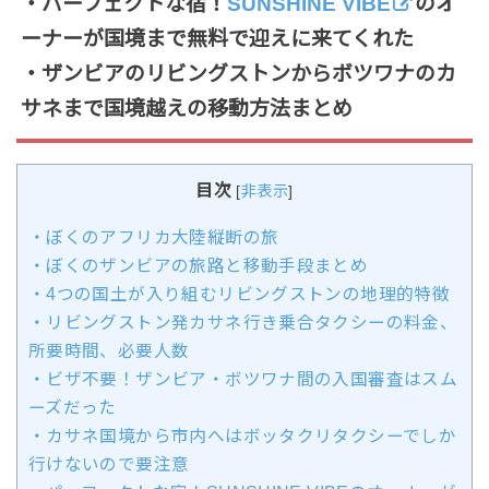
・パーフェクトな宿！
SUNSHINE VIBE
のオ
ーナーが国境まで無料で迎えに来てくれた
・ザンビアのリビングストンからボツワナのカ
サネまで国境越えの移動方法まとめ
目次
[
非表示
]
・ぼくのアフリカ大陸縦断の旅
・ぼくのザンビアの旅路と移動手段まとめ
・4つの国土が入り組むリビングストンの地理的特徴
・リビングストン発カサネ行き乗合タクシーの料金、
所要時間、必要人数
・ビザ不要！ザンビア・ボツワナ間の入国審査はスム
ーズだった
・カサネ国境から市内へはボッタクリタクシーでしか
行けないので要注意