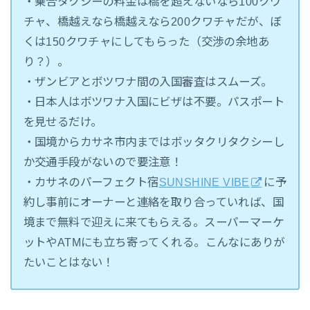
・乗合タクシーの料金は橋を超えないなら100クワ
チャ、橋越えなら橋越えなら200クワチャだが、ぼ
くは150クワチャにしてもらった（交渉の余地あ
り？）。
・ザンビアとボツワナ間の入国審査はスムーズ。
・日本人はボツワナ入国にビザは不要。パスポート
を見せるだけ。
・国境からカサネ市内まではボッタクリタクシーし
か交通手段がないので要注意！
・カサネのパーフェクト宿
SUNSHINE VIBE
に予
約し事前にオーナーと連絡を取り合っていれば、国
境まで無料で迎えに来てもらえる。スーパーマーケ
ットやATMにも立ち寄ってくれる。こんなにありが
たいことはない！