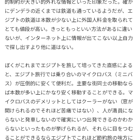
的制約が大きい的外れな情報といった印象だった。確か
にデンデラの近くまでは鉄道も通っているようだが、エ
ジプトの鉄道は本数が少ない上に外国人料金を取られて
とても値段が高い。きっともっといい方法があるに違い
ないが、インターネット上に情報が出てこない以上自力
で探し出すより他に道はない。
ぼくがこれまでエジプトを旅して培ってきた直感による
と、エジプト旅行では乗り合いのマイクロバス（ミニバ
ス）が圧倒的に安くて便利だ。主要な街同士の移動なら
ば本数が多い上にかなり安く移動することができる。マ
イクロバスのデメリットとしてはクーラーがない（窓が
開けられるのでそれほど苦痛ではない）、人が満員にな
らないと発車しないので確実にいつ出発できるのかわか
らないといったものが挙げられるが、それらに目をつむ
ることができるならエジプトでこれほど節約旅の味方に