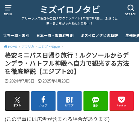
ミズイロノタビ
MENU
SEARCH
フリーランス医師がコロナワクチンバイト3年間でFIREし、永遠に世
界一周の旅ができるのか実験中！
世界一周・国別
日本一周・都道府県別
ミズイロノタビの軌跡
生殖器
HOME
アフリカ
エジプト/Egypt
格安ミニバス日帰り旅行！ルクソールからデ
ンデラ・ハトフル神殿へ自力で観光する方法
を徹底解説【エジプト20】
2024年7月5日
2025年4月23日
ポスト
シェア
はてブ
送る
Pocket
(この記事には広告が含まれる場合があります)